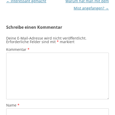
Beitragsnavigation
←
Interessant gemacht
Warum hat man mit dem
Mist angefangen?
→
Schreibe einen Kommentar
Deine E-Mail-Adresse wird nicht veröffentlicht.
Erforderliche Felder sind mit
*
markiert
Kommentar
*
Name
*