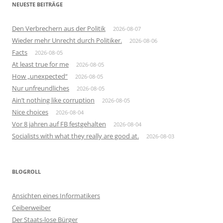
NEUESTE BEITRÄGE
Den Verbrechern aus der Politik
2026-08-07
Wieder mehr Unrecht durch Politiker.
2026-08-06
Facts
2026-08-05
At least true for me
2026-08-05
How „unexpected“
2026-08-05
Nur unfreundliches
2026-08-05
Ain’t nothing like corruption
2026-08-05
Nice choices
2026-08-04
Vor 8 jahren auf FB festgehalten
2026-08-04
Socialists with what they really are good at.
2026-08-03
BLOGROLL
Ansichten eines Informatikers
Ceiberweiber
Der Staats-lose Bürger