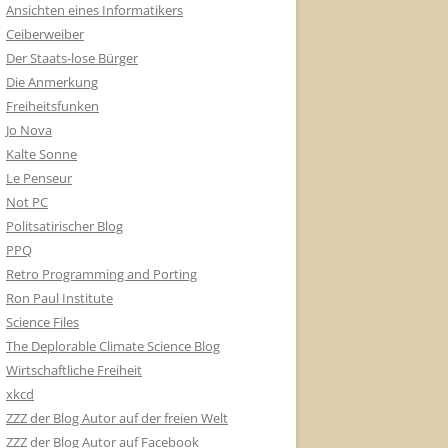
Ansichten eines Informatikers
Ceiberweiber
Der Staats-lose Bürger
Die Anmerkung
Freiheitsfunken
Jo Nova
Kalte Sonne
Le Penseur
Not PC
Politsatirischer Blog
PPQ
Retro Programming and Porting
Ron Paul Institute
Science Files
The Deplorable Climate Science Blog
Wirtschaftliche Freiheit
xkcd
ZZZ der Blog Autor auf der freien Welt
ZZZ der Blog Autor auf Facebook