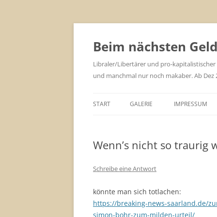
Zum
Inhalt
springen
Beim nächsten Geld 
Libraler/Libertärer und pro-kapitalistischer
und manchmal nur noch makaber. Ab Dez 201
START
GALERIE
IMPRESSUM
Wenn’s nicht so traurig 
Schreibe eine Antwort
könnte man sich totlachen:
https://breaking-news-saarland.de/zu
simon-bohr-zum-milden-urteil/