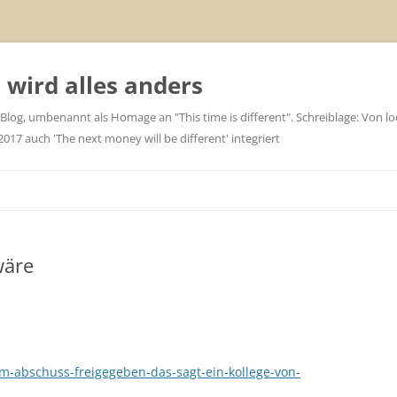
wird alles anders
 Blog, umbenannt als Homage an "This time is different". Schreiblage: Von loc
7 auch 'The next money will be different' integriert
wäre
m-abschuss-freigegeben-das-sagt-ein-kollege-von-