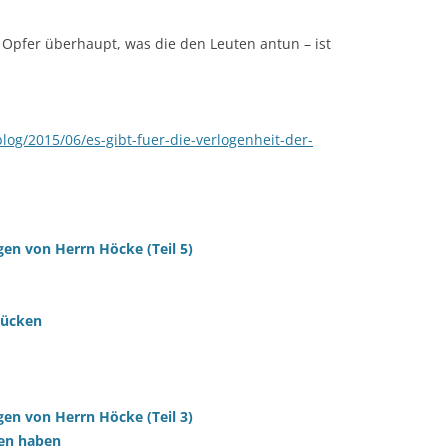
en Opfer überhaupt, was die den Leuten antun – ist
log/2015/06/es-gibt-fuer-die-verlogenheit-der-
gen von Herrn Höcke (Teil 5)
rücken
gen von Herrn Höcke (Teil 3)
ten haben