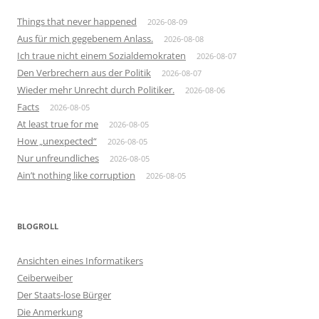
Things that never happened
2026-08-09
Aus für mich gegebenem Anlass.
2026-08-08
Ich traue nicht einem Sozialdemokraten
2026-08-07
Den Verbrechern aus der Politik
2026-08-07
Wieder mehr Unrecht durch Politiker.
2026-08-06
Facts
2026-08-05
At least true for me
2026-08-05
How „unexpected“
2026-08-05
Nur unfreundliches
2026-08-05
Ain’t nothing like corruption
2026-08-05
BLOGROLL
Ansichten eines Informatikers
Ceiberweiber
Der Staats-lose Bürger
Die Anmerkung