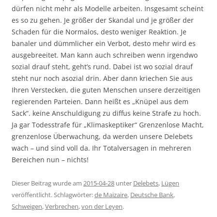
dürfen nicht mehr als Modelle arbeiten. Insgesamt scheint
es so zu gehen. Je größer der Skandal und je größer der
Schaden für die Normalos, desto weniger Reaktion. Je
banaler und dümmlicher ein Verbot, desto mehr wird es
ausgebreeitet. Man kann auch schreiben wenn irgendwo
sozial drauf steht, geht’s rund. Dabei ist wo sozial drauf
steht nur noch asozial drin. Aber dann kriechen Sie aus
Ihren Verstecken, die guten Menschen unsere derzeitigen
regierenden Parteien. Dann heißt es „Knüpel aus dem
Sack“. keine Anschuldigung zu diffus keine Strafe zu hoch.
Ja gar Todesstrafe für „Klimaskeptiker“ Grenzenlose Macht,
grenzenlose Überwachung, da werden unsere Delebets
wach – und sind voll da. Ihr Totalversagen in mehreren
Bereichen nun – nichts!
Dieser Beitrag wurde am
2015-04-28
unter
Delebets
,
Lügen
veröffentlicht. Schlagwörter:
de Maizaire
,
Deutsche Bank
,
Schweigen
,
Verbrechen
,
von der Leyen
.