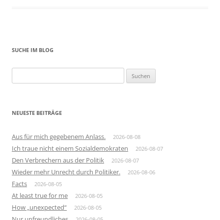
SUCHE IM BLOG
Suchen
nach:
NEUESTE BEITRÄGE
Aus für mich gegebenem Anlass.
2026-08-08
Ich traue nicht einem Sozialdemokraten
2026-08-07
Den Verbrechern aus der Politik
2026-08-07
Wieder mehr Unrecht durch Politiker.
2026-08-06
Facts
2026-08-05
At least true for me
2026-08-05
How „unexpected“
2026-08-05
Nur unfreundliches
2026-08-05