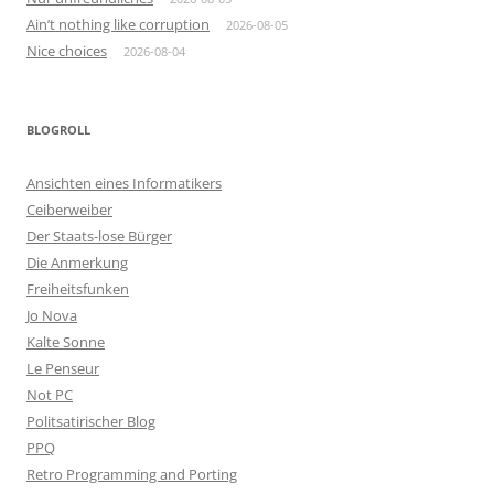
Ain’t nothing like corruption
2026-08-05
Nice choices
2026-08-04
BLOGROLL
Ansichten eines Informatikers
Ceiberweiber
Der Staats-lose Bürger
Die Anmerkung
Freiheitsfunken
Jo Nova
Kalte Sonne
Le Penseur
Not PC
Politsatirischer Blog
PPQ
Retro Programming and Porting