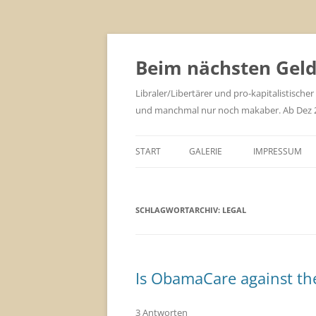
Zum
Inhalt
springen
Beim nächsten Geld 
Libraler/Libertärer und pro-kapitalistischer
und manchmal nur noch makaber. Ab Dez 201
START
GALERIE
IMPRESSUM
SCHLAGWORTARCHIV:
LEGAL
Is ObamaCare against the
3 Antworten