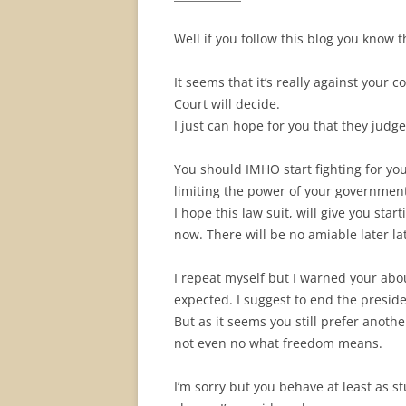
Well if you follow this blog you know t
It seems that it’s really against your 
Court will decide.
I just can hope for you that they judge i
You should IMHO start fighting for you
limiting the power of your government
I hope this law suit, will give you star
now. There will be no amiable later la
I repeat myself but I warned your ab
expected. I suggest to end the presid
But as it seems you still prefer anoth
not even no what freedom means.
I’m sorry but you behave at least as 