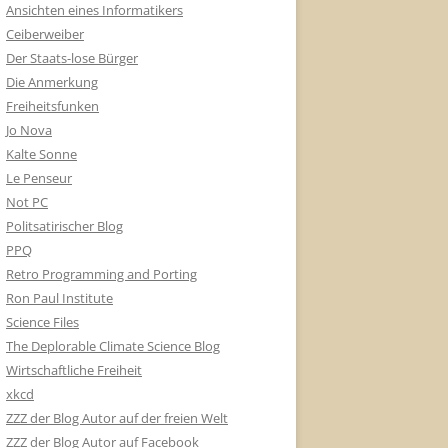
Ansichten eines Informatikers
Ceiberweiber
Der Staats-lose Bürger
Die Anmerkung
Freiheitsfunken
Jo Nova
Kalte Sonne
Le Penseur
Not PC
Politsatirischer Blog
PPQ
Retro Programming and Porting
Ron Paul Institute
Science Files
The Deplorable Climate Science Blog
Wirtschaftliche Freiheit
xkcd
ZZZ der Blog Autor auf der freien Welt
ZZZ der Blog Autor auf Facebook