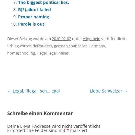
The biggest political lies.
B(F)ailout failed
Proper naming
Parole is out
Dieser Beitrag wurde am
2010-02-02
unter
Allgemein
veröffentlicht.
Schlagwörter:
defrauders
,
german chancellar
,
Germany
,
homeschooling
,
illegal
,
legal
,
Mises
.
Beitragsnavigation
←
Legal, illegal, sch… egal
Liebe Schweizer
→
Schreibe einen Kommentar
Deine E-Mail-Adresse wird nicht veröffentlicht.
Erforderliche Felder sind mit
*
markiert