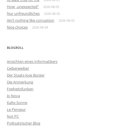
How „unexpected“
2026-08-05
Nur unfreundliches
2026-08-05
Ain’t nothing like corruption
2026-08-05
Nice choices
2026-08-04
BLOGROLL
Ansichten eines Informatikers
Ceiberweiber
Der Staats-lose Bürger
Die Anmerkung
Freiheitsfunken
Jo Nova
Kalte Sonne
Le Penseur
Not PC
Politsatirischer Blog