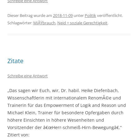
Schreibe eine Antwort
Dieser Beitrag wurde am
2018-11-09
unter
Politik
veröffentlicht.
Schlagwörter:
MiÃŸbrauch
,
Neid = soziale Gerechtigkeit
.
Zitate
Schreibe eine Antwort
„Das sagen wir Euch, wir, Dr. habil. Heike Diefenbach,
Wissenschaftlerin mit internationalem RenomÃ©e und
Trainerin für das Empowerment of Logik and Reason und
Michael Klein, Trainer für besondere Opfergaben durch
höhere Einsichten in höhere Wesenheiten und
Vorsitzender der â€œHerr-schmeiß-Hirn-Bewegungâ€.“
Zitiert von: