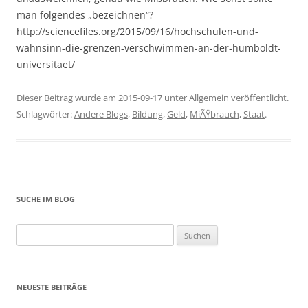
man folgendes „bezeichnen“?
http://sciencefiles.org/2015/09/16/hochschulen-und-
wahnsinn-die-grenzen-verschwimmen-an-der-humboldt-
universitaet/
Dieser Beitrag wurde am
2015-09-17
unter
Allgemein
veröffentlicht.
Schlagwörter:
Andere Blogs
,
Bildung
,
Geld
,
MiÃŸbrauch
,
Staat
.
SUCHE IM BLOG
Suchen
nach:
NEUESTE BEITRÄGE