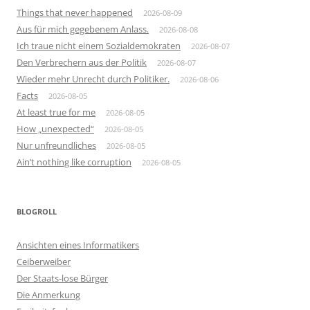
Things that never happened
2026-08-09
Aus für mich gegebenem Anlass.
2026-08-08
Ich traue nicht einem Sozialdemokraten
2026-08-07
Den Verbrechern aus der Politik
2026-08-07
Wieder mehr Unrecht durch Politiker.
2026-08-06
Facts
2026-08-05
At least true for me
2026-08-05
How „unexpected“
2026-08-05
Nur unfreundliches
2026-08-05
Ain’t nothing like corruption
2026-08-05
BLOGROLL
Ansichten eines Informatikers
Ceiberweiber
Der Staats-lose Bürger
Die Anmerkung