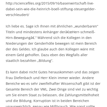
http://sciencefiles.org/2015/09/16/basenwirtschaft-live-
dabei-sein-wie-die-heinrich-boell-stiftung-steuergelder-
verschleudert/
Ich liebe es. Sage ich Ihnen mit ähnlichen „wunderbaren“
Titeln und mindestens Anhänger derâ€œHerr-schmeiß-
Hirn-Bewegungâ€.“ Während sich die Kollegen in den
Niederungen der Genderhölle bewegen ist mein Bereich
der des Geldes. Ich glaube auch den Kollegen wäre mit
einem Geld geholfen. Dazu eben des Wegfalls aller
staatlich bezahlten „Bildung“.
Es kann dabei nicht Gutes herauskommen und das zeigen
Frau Diefenbach und Herr Klein immer wieder. Andere
Bereiche wo es sehr zweifelhafter Wissenschaft gibt ist der
Gesamte Bereich der VWL. Zwei Dinge sind viel zu wichtig
um Sie einem Staat zu belassen, die Zahlungsmittelhoheit
und die Bildung. Korruption ist in beiden Bereichen
unausweichlich, genau wie Mißbrauch. Wie sonst sollte