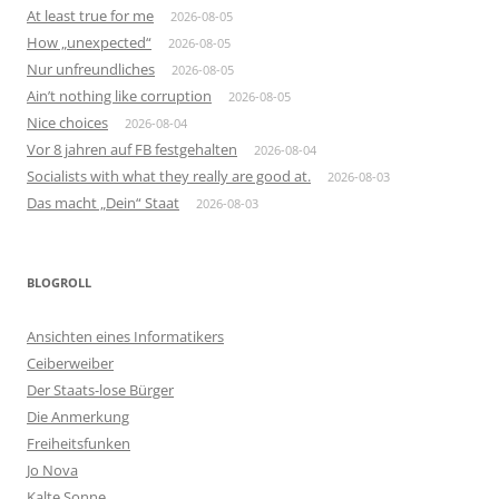
At least true for me
2026-08-05
How „unexpected“
2026-08-05
Nur unfreundliches
2026-08-05
Ain’t nothing like corruption
2026-08-05
Nice choices
2026-08-04
Vor 8 jahren auf FB festgehalten
2026-08-04
Socialists with what they really are good at.
2026-08-03
Das macht „Dein“ Staat
2026-08-03
BLOGROLL
Ansichten eines Informatikers
Ceiberweiber
Der Staats-lose Bürger
Die Anmerkung
Freiheitsfunken
Jo Nova
Kalte Sonne