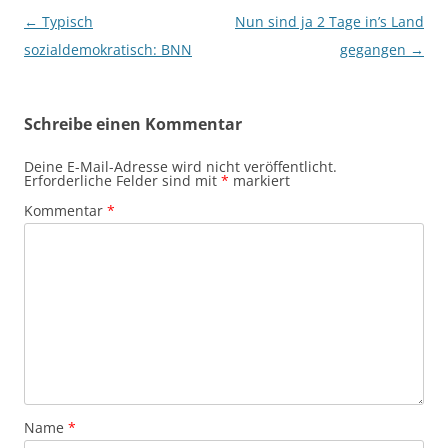
Beitragsnavigation
←
Typisch
Nun sind ja 2 Tage in’s Land
sozialdemokratisch: BNN
gegangen
→
Schreibe einen Kommentar
Deine E-Mail-Adresse wird nicht veröffentlicht.
Erforderliche Felder sind mit
*
markiert
Kommentar
*
Name
*