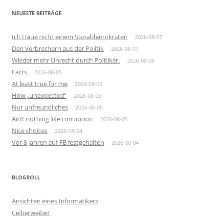
NEUESTE BEITRÄGE
Ich traue nicht einem Sozialdemokraten
2026-08-07
Den Verbrechern aus der Politik
2026-08-07
Wieder mehr Unrecht durch Politiker.
2026-08-06
Facts
2026-08-05
At least true for me
2026-08-05
How „unexpected“
2026-08-05
Nur unfreundliches
2026-08-05
Ain’t nothing like corruption
2026-08-05
Nice choices
2026-08-04
Vor 8 jahren auf FB festgehalten
2026-08-04
BLOGROLL
Ansichten eines Informatikers
Ceiberweiber