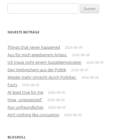
Suchen
nach:
NEUESTE BEITRÄGE
Things that never happened
2026-08-09
Aus für mich gegebenem Anlass.
2026-08-08
Ich traue nicht einem Sozialdemokraten
2026-08-07
Den Verbrechern aus der Politik
2026-08-07
Wieder mehr Unrecht durch Politiker.
2026-08-06
Facts
2026-08-05
At least true for me
2026-08-05
How „unexpected“
2026-08-05
Nur unfreundliches
2026-08-05
Ain’t nothing like corruption
2026-08-05
BLOGROLL