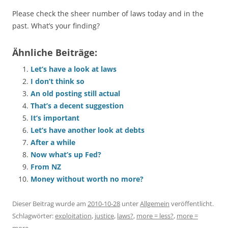
Please check the sheer number of laws today and in the
past. What’s your finding?
Ähnliche Beiträge:
Let’s have a look at laws
I don’t think so
An old posting still actual
That’s a decent suggestion
It’s important
Let’s have another look at debts
After a while
Now what’s up Fed?
From NZ
Money without worth no more?
Dieser Beitrag wurde am
2010-10-28
unter
Allgemein
veröffentlicht.
Schlagwörter:
exploitation
,
justice
,
laws?
,
more = less?
,
more =