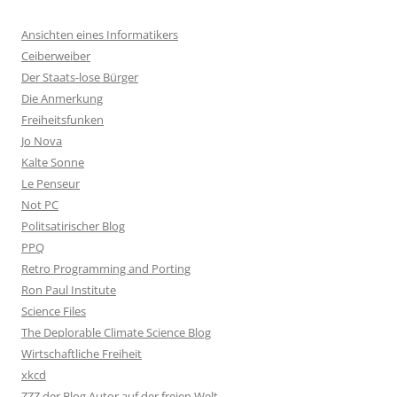
Ansichten eines Informatikers
Ceiberweiber
Der Staats-lose Bürger
Die Anmerkung
Freiheitsfunken
Jo Nova
Kalte Sonne
Le Penseur
Not PC
Politsatirischer Blog
PPQ
Retro Programming and Porting
Ron Paul Institute
Science Files
The Deplorable Climate Science Blog
Wirtschaftliche Freiheit
xkcd
ZZZ der Blog Autor auf der freien Welt