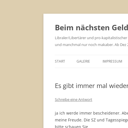
Zum
Inhalt
springen
Beim nächsten Geld 
Libraler/Libertärer und pro-kapitalistischer
und manchmal nur noch makaber. Ab Dez 201
START
GALERIE
IMPRESSUM
Es gibt immer mal wieder
Schreibe eine Antwort
ja ich werde immer bescheidener. Ab
meine Freude. Die SZ und Tagesspiege
bitte schauen Sie