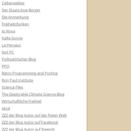
Ceiberweiber
Der Staats-lose Bürger
Die Anmerkung
Freiheitsfunken
Jo Nova
Kalte Sonne
Le Penseur
Not PC
Politsatirischer Blog
PPQ
Retro Programming and Porting
Ron Paul Institute
Science Files
The Deplorable Climate Science Blog
Wirtschaftliche Freiheit
xkcd
ZZZ der Blog Autor auf der freien Welt
ZZZ der Blog Autor auf Facebook
ZZZ der Blog Autor auf Steemit