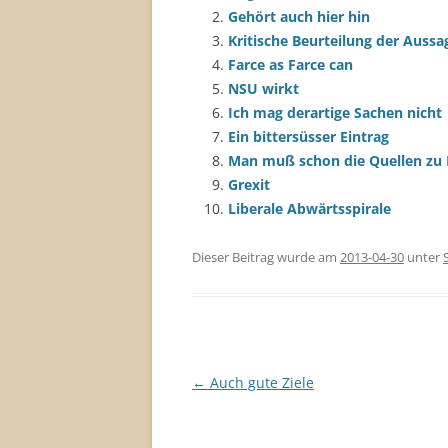
Gehört auch hier hin
Kritische Beurteilung der Aussa
Farce as Farce can
NSU wirkt
Ich mag derartige Sachen nicht
Ein bittersüsser Eintrag
Man muß schon die Quellen zu 
Grexit
Liberale Abwärtsspirale
Dieser Beitrag wurde am
2013-04-30
unter
Beitragsnavigation
←
Auch gute Ziele