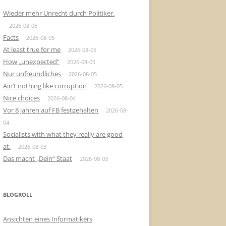
Wieder mehr Unrecht durch Politiker.
2026-08-06
Facts
2026-08-05
At least true for me
2026-08-05
How „unexpected“
2026-08-05
Nur unfreundliches
2026-08-05
Ain’t nothing like corruption
2026-08-05
Nice choices
2026-08-04
Vor 8 jahren auf FB festgehalten
2026-08-
04
Socialists with what they really are good
at.
2026-08-03
Das macht „Dein“ Staat
2026-08-03
BLOGROLL
Ansichten eines Informatikers