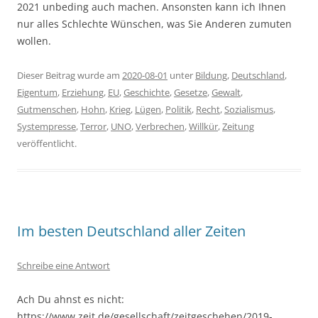
2021 unbeding auch machen. Ansonsten kann ich Ihnen
nur alles Schlechte Wünschen, was Sie Anderen zumuten
wollen.
Dieser Beitrag wurde am
2020-08-01
unter
Bildung
,
Deutschland
,
Eigentum
,
Erziehung
,
EU
,
Geschichte
,
Gesetze
,
Gewalt
,
Gutmenschen
,
Hohn
,
Krieg
,
Lügen
,
Politik
,
Recht
,
Sozialismus
,
Systempresse
,
Terror
,
UNO
,
Verbrechen
,
Willkür
,
Zeitung
veröffentlicht.
Im besten Deutschland aller Zeiten
Schreibe eine Antwort
Ach Du ahnst es nicht:
https://www.zeit.de/gesellschaft/zeitgeschehen/2019-