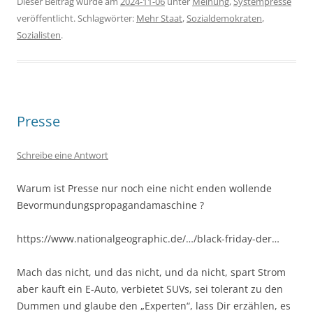
Dieser Beitrag wurde am
2024-11-06
unter
Meinung
,
Systempresse
veröffentlicht. Schlagwörter:
Mehr Staat
,
Sozialdemokraten
,
Sozialisten
.
Presse
Schreibe eine Antwort
Warum ist Presse nur noch eine nicht enden wollende
Bevormundungspropagandamaschine ?
https://www.nationalgeographic.de/…/black-friday-der…
Mach das nicht, und das nicht, und da nicht, spart Strom
aber kauft ein E-Auto, verbietet SUVs, sei tolerant zu den
Dummen und glaube den „Experten“, lass Dir erzählen, es