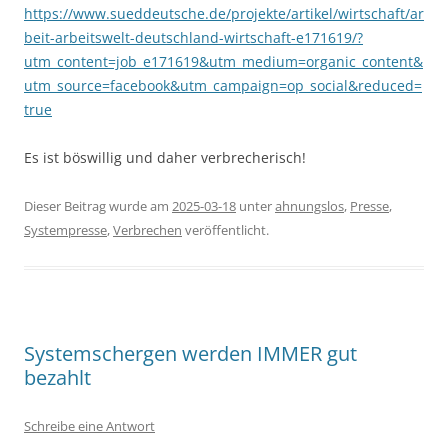
https://www.sueddeutsche.de/projekte/artikel/wirtschaft/ar
beit-arbeitswelt-deutschland-wirtschaft-e171619/?
utm_content=job_e171619&utm_medium=organic_content&
utm_source=facebook&utm_campaign=op_social&reduced=
true
Es ist böswillig und daher verbrecherisch!
Dieser Beitrag wurde am
2025-03-18
unter
ahnungslos
,
Presse
,
Systempresse
,
Verbrechen
veröffentlicht.
Systemschergen werden IMMER gut
bezahlt
Schreibe eine Antwort