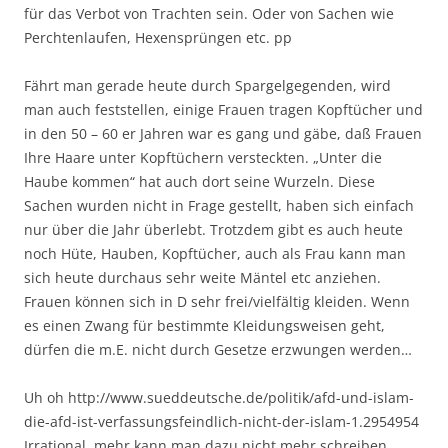
für das Verbot von Trachten sein. Oder von Sachen wie
Perchtenlaufen, Hexensprüngen etc. pp
Fährt man gerade heute durch Spargelgegenden, wird
man auch feststellen, einige Frauen tragen Kopftücher und
in den 50 – 60 er Jahren war es gang und gäbe, daß Frauen
Ihre Haare unter Kopftüchern versteckten. „Unter die
Haube kommen“ hat auch dort seine Wurzeln. Diese
Sachen wurden nicht in Frage gestellt, haben sich einfach
nur über die Jahr überlebt. Trotzdem gibt es auch heute
noch Hüte, Hauben, Kopftücher, auch als Frau kann man
sich heute durchaus sehr weite Mäntel etc anziehen.
Frauen können sich in D sehr frei/vielfältig kleiden. Wenn
es einen Zwang für bestimmte Kleidungsweisen geht,
dürfen die m.E. nicht durch Gesetze erzwungen werden…
Uh oh http://www.sueddeutsche.de/politik/afd-und-islam-
die-afd-ist-verfassungsfeindlich-nicht-der-islam-1.2954954
Irrational, mehr kann man dazu nicht mehr schreiben.