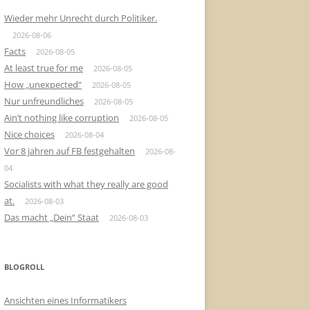
Wieder mehr Unrecht durch Politiker.
2026-08-06
Facts
2026-08-05
At least true for me
2026-08-05
How „unexpected“
2026-08-05
Nur unfreundliches
2026-08-05
Ain’t nothing like corruption
2026-08-05
Nice choices
2026-08-04
Vor 8 jahren auf FB festgehalten
2026-08-
04
Socialists with what they really are good
at.
2026-08-03
Das macht „Dein“ Staat
2026-08-03
BLOGROLL
Ansichten eines Informatikers