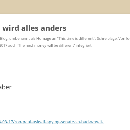
wird alles anders
 Blog, umbenannt als Homage an "This time is different". Schreiblage: Von loc
7 auch 'The next money will be different' integriert
aber
n
03-17/ron-paul-asks-if-spying-senate-so-bad-why-it-