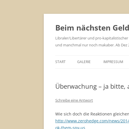
Zum
Inhalt
springen
Beim nächsten Geld 
Libraler/Libertärer und pro-kapitalistischer
und manchmal nur noch makaber. Ab Dez 201
START
GALERIE
IMPRESSUM
Überwachung – ja bitte, 
Schreibe eine Antwort
Wie sich doch die Reaktionen gleiche
http://www.zerohedge.com/news/2014-
ok-them-spy-us