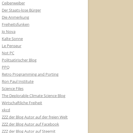
Ceiberweiber
Der Staats-lose Bürger
Die Anmerkung
Freiheitsfunken
Jo Nova
Kalte Sonne
Le Penseur
Not PC
Politsatirischer Blog
PPQ
Retro Programming and Porting
Ron Paul Institute
Science Files
The Deplorable Climate Science Blog
Wirtschaftliche Freiheit
xkcd
ZZZ der Blog Autor auf der freien Welt
ZZZ der Blog Autor auf Facebook
ZZZ der Blog Autor auf Steemit