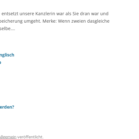
 entsetzt unsere Kanzlerin war als Sie dran war und
speicherung umgeht. Merke: Wenn zweien dasgleiche
sselbe….
nglisch
p
werden?
Allgemein
veröffentlicht.