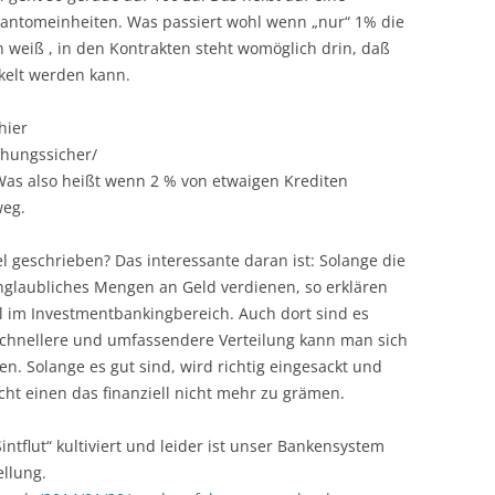
antomeinheiten. Was passiert wohl wenn „nur“ 1% die
ch weiß , in den Kontrakten steht womöglich drin, daß
ckelt werden kann.
hier
schungssicher/
Was also heißt wenn 2 % von etwaigen Krediten
weg.
l geschrieben? Das interessante daran ist: Solange die
nglaubliches Mengen an Geld verdienen, so erklären
ll im Investmentbankingbereich. Auch dort sind es
schnellere und umfassendere Verteilung kann man sich
len. Solange es gut sind, wird richtig eingesackt und
t einen das finanziell nicht mehr zu grämen.
intflut“ kultiviert und leider ist unser Bankensystem
ellung.