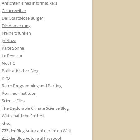
Ansichten eines Informatikers
Ceiberweiber
Der Staats-lose Bürger
Die Anmerkung
Freiheitsfunken
Jo Nova
Kalte Sonne
Le Penseur
Not PC
Politsatirischer Blog
PPQ
Retro Programming and Porting
Ron Paul Institute
Science Files
The Deplorable Climate Science Blog
Wirtschaftliche Freiheit
xkcd
ZZZ der Blog Autor auf der freien Welt
ZZZ der Blog Autor auf Facebook