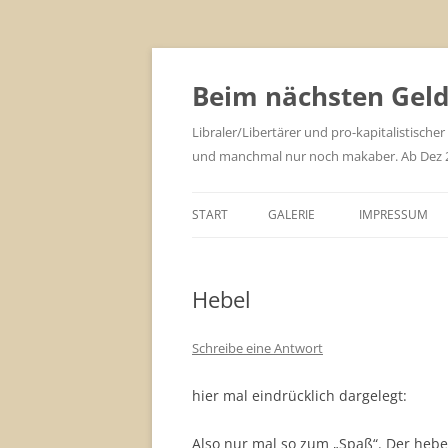
Zum
Inhalt
springen
Beim nächsten Geld 
Libraler/Libertärer und pro-kapitalistischer
und manchmal nur noch makaber. Ab Dez 201
START
GALERIE
IMPRESSUM
Hebel
Schreibe eine Antwort
hier mal eindrücklich dargelegt:
Also nur mal so zum „Spaß“. Der hebel