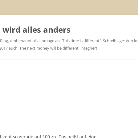
wird alles anders
 Blog, umbenannt als Homage an "This time is different". Schreiblage: Von loc
7 auch 'The next money will be different' integriert
 geht so gerade auf 100 zu. Das heißt auf eine