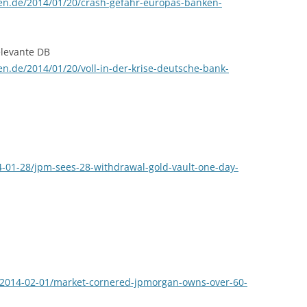
ten.de/2014/01/20/crash-gefahr-europas-banken-
elevante DB
en.de/2014/01/20/voll-in-der-krise-deutsche-bank-
01-28/jpm-sees-28-withdrawal-gold-vault-one-day-
2014-02-01/market-cornered-jpmorgan-owns-over-60-