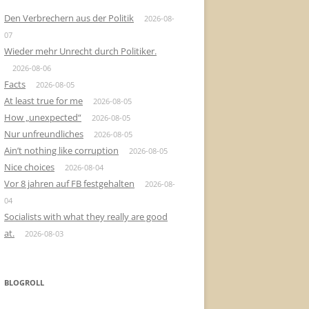
Den Verbrechern aus der Politik
2026-08-
07
Wieder mehr Unrecht durch Politiker.
2026-08-06
Facts
2026-08-05
At least true for me
2026-08-05
How „unexpected“
2026-08-05
Nur unfreundliches
2026-08-05
Ain’t nothing like corruption
2026-08-05
Nice choices
2026-08-04
Vor 8 jahren auf FB festgehalten
2026-08-
04
Socialists with what they really are good
at.
2026-08-03
BLOGROLL