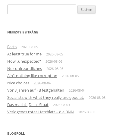
Suchen
nach:
NEUESTE BEITRÄGE
Facts
2026-08-05
At least true for me
2026-08-05
How „unexpected“
2026-08-05
Nur unfreundliches
2026-08-05
Ain’t nothing like corruption
2026-08-05
Nice choices
2026-08-04
Vor 8 jahren auf FB festgehalten
2026-08-04
Socialists with what they really are good at.
2026-08-03
Das macht „Dein“ Staat
2026-08-03
Verlogenes rotes Hetzblatt – die BNN
2026-08-03
BLOGROLL