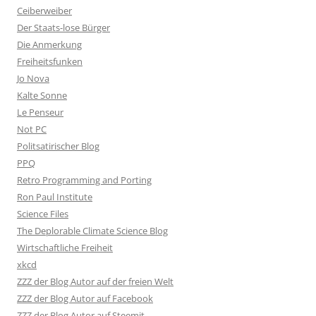
Ceiberweiber
Der Staats-lose Bürger
Die Anmerkung
Freiheitsfunken
Jo Nova
Kalte Sonne
Le Penseur
Not PC
Politsatirischer Blog
PPQ
Retro Programming and Porting
Ron Paul Institute
Science Files
The Deplorable Climate Science Blog
Wirtschaftliche Freiheit
xkcd
ZZZ der Blog Autor auf der freien Welt
ZZZ der Blog Autor auf Facebook
ZZZ der Blog Autor auf Steemit