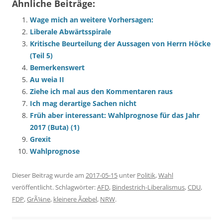
Ähnliche Beiträge:
Wage mich an weitere Vorhersagen:
Liberale Abwärtsspirale
Kritische Beurteilung der Aussagen von Herrn Höcke
(Teil 5)
Bemerkenswert
Au weia II
Ziehe ich mal aus den Kommentaren raus
Ich mag derartige Sachen nicht
Früh aber interessant: Wahlprognose für das Jahr
2017 (Buta) (1)
Grexit
Wahlprognose
Dieser Beitrag wurde am
2017-05-15
unter
Politik
,
Wahl
veröffentlicht. Schlagwörter:
AFD
,
Bindestrich-Liberalismus
,
CDU
,
FDP
,
GrÃ¼ne
,
kleinere Ãœbel
,
NRW
.