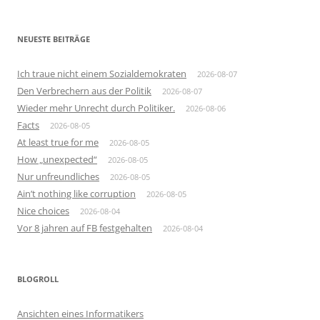
NEUESTE BEITRÄGE
Ich traue nicht einem Sozialdemokraten
2026-08-07
Den Verbrechern aus der Politik
2026-08-07
Wieder mehr Unrecht durch Politiker.
2026-08-06
Facts
2026-08-05
At least true for me
2026-08-05
How „unexpected“
2026-08-05
Nur unfreundliches
2026-08-05
Ain’t nothing like corruption
2026-08-05
Nice choices
2026-08-04
Vor 8 jahren auf FB festgehalten
2026-08-04
BLOGROLL
Ansichten eines Informatikers