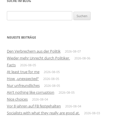
SUCHE IM BLOG
Suchen
nach:
NEUESTE BEITRÄGE
Den Verbrechern aus der Politik
2026-08-07
Wieder mehr Unrecht durch Politiker.
2026-08-06
Facts
2026-08-05
At least true for me
2026-08-05
How „unexpected“
2026-08-05
Nur unfreundliches
2026-08-05
Ain’t nothing like corruption
2026-08-05
Nice choices
2026-08-04
Vor 8 jahren auf FB festgehalten
2026-08-04
Socialists with what they really are good at.
2026-08-03