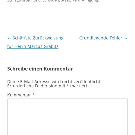
Schlagwörter:
Geld
,
Schulden
,
Staat
,
VerdrÃ¤ngung
.
Beitragsnavigation
←
Schärfste Zurückweisung
Grundlegende Fehler
→
für Herrn Marcus Grabitz
Schreibe einen Kommentar
Deine E-Mail-Adresse wird nicht veröffentlicht.
Erforderliche Felder sind mit
*
markiert
Kommentar
*