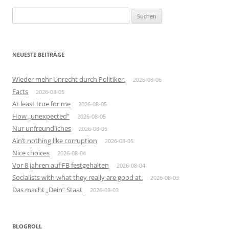
Suchen
nach:
NEUESTE BEITRÄGE
Wieder mehr Unrecht durch Politiker.
2026-08-06
Facts
2026-08-05
At least true for me
2026-08-05
How „unexpected“
2026-08-05
Nur unfreundliches
2026-08-05
Ain’t nothing like corruption
2026-08-05
Nice choices
2026-08-04
Vor 8 jahren auf FB festgehalten
2026-08-04
Socialists with what they really are good at.
2026-08-03
Das macht „Dein“ Staat
2026-08-03
BLOGROLL