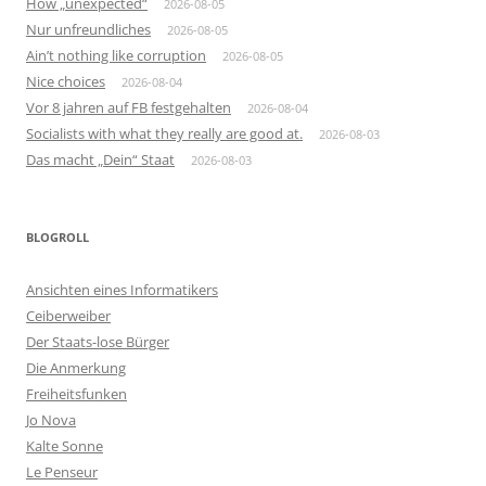
How „unexpected“
2026-08-05
Nur unfreundliches
2026-08-05
Ain’t nothing like corruption
2026-08-05
Nice choices
2026-08-04
Vor 8 jahren auf FB festgehalten
2026-08-04
Socialists with what they really are good at.
2026-08-03
Das macht „Dein“ Staat
2026-08-03
BLOGROLL
Ansichten eines Informatikers
Ceiberweiber
Der Staats-lose Bürger
Die Anmerkung
Freiheitsfunken
Jo Nova
Kalte Sonne
Le Penseur