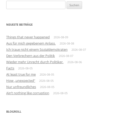
Suchen
nach:
NEUESTE BEITRÄGE
Things that never happened
2026-08-09
Aus für mich gegebenem Anlass.
2026-08-08
Ich traue nicht einem Sozialdemokraten
2026-08-07
Den Verbrechern aus der Politik
2026-08-07
Wieder mehr Unrecht durch Politiker.
2026-08-06
Facts
2026-08-05
At least true for me
2026-08-05
How „unexpected“
2026-08-05
Nur unfreundliches
2026-08-05
Ain’t nothing like corruption
2026-08-05
BLOGROLL