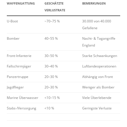
WAFFENGATTUNG
GESCHÄTZTE
BEMERKUNGEN
VERLUSTRATE
U-Boot
~70–75 %
30.000 von 40.000
Gefallene
Bomber
40–55 %
Nacht- & Tagangriffe
England
Front-Infanterie
30–50 %
Starke Schwankungen
Fallschirmjäger
30–40 %
Luftlandeoperationen
Panzertruppe
20–30 %
Abhängig von Front
Jagdflieger
20–30 %
Weniger als Bomber
Marine Überwasser
<10–15 %
Viele Überlebende
Stabs-/Versorgung
<10 %
Geringste Verluste