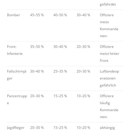
gefährdet
Bomber
45–55 %
40–50 %
30–40 %
Offiziere
meist
Kommanda
nten
Front-
35–50 %
30–40 %
20–30 %
Offiziere
Infanterie
meist hinter
Front
Fallschirmjä
30–40 %
25–35 %
20–30 %
Luftlandeop
ger
erationen
gefährlich
Panzertrupp
20–30 %
15–25 %
10–20 %
Offiziere
e
häufig
Kommanda
nten
Jagdflieger
20–30 %
15–25 %
10–20 %
abhängig