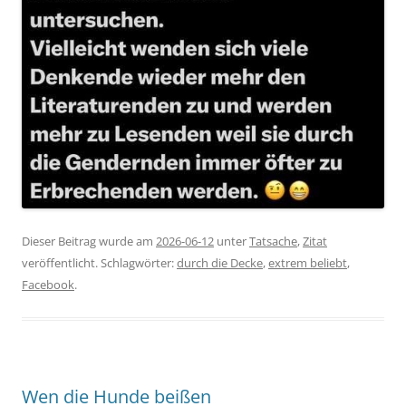
Dieser Beitrag wurde am
2026-06-12
unter
Tatsache
,
Zitat
veröffentlicht. Schlagwörter:
durch die Decke
,
extrem beliebt
,
Facebook
.
Wen die Hunde beißen