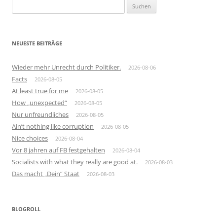
Suchen
nach:
NEUESTE BEITRÄGE
Wieder mehr Unrecht durch Politiker.
2026-08-06
Facts
2026-08-05
At least true for me
2026-08-05
How „unexpected“
2026-08-05
Nur unfreundliches
2026-08-05
Ain’t nothing like corruption
2026-08-05
Nice choices
2026-08-04
Vor 8 jahren auf FB festgehalten
2026-08-04
Socialists with what they really are good at.
2026-08-03
Das macht „Dein“ Staat
2026-08-03
BLOGROLL