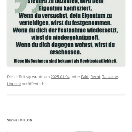
Dieser Beitrag wurde am
2025-01-04
unter
Fakt
,
Recht
,
Tatsache
,
Unrecht
veröffentlicht.
SUCHE IM BLOG