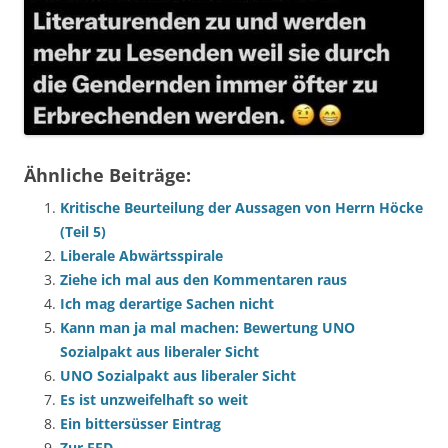
Ähnliche Beiträge:
Kritische Beurteilung der Aussagen von Herrn Höcke
(Teil 5)
Liberale Abwärtsspirale
Ziehe ich mal aus den Kommentaren raus
Ich mag derartige Sachen nicht
Kann man ja mal machen: Bewertung UNO
Sozialpakt aus liberaler Sicht
UNO Sozialpakt aus liberaler Sicht
Es ist unzweifelhaft so weit
Ein bittersüsser Eintrag
Zur FED