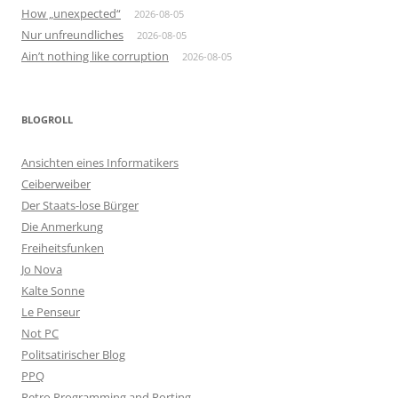
How „unexpected“
2026-08-05
Nur unfreundliches
2026-08-05
Ain’t nothing like corruption
2026-08-05
BLOGROLL
Ansichten eines Informatikers
Ceiberweiber
Der Staats-lose Bürger
Die Anmerkung
Freiheitsfunken
Jo Nova
Kalte Sonne
Le Penseur
Not PC
Politsatirischer Blog
PPQ
Retro Programming and Porting