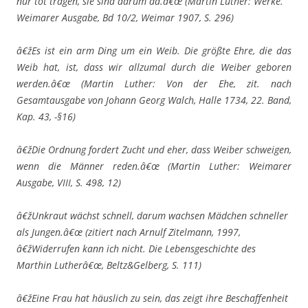
nur tot tragen, sie sind darum da.â€œ (Martin Luther: Werke.
Weimarer Ausgabe, Bd 10/2, Weimar 1907, S. 296)
â€žEs ist ein arm Ding um ein Weib. Die größte Ehre, die das
Weib hat, ist, dass wir allzumal durch die Weiber geboren
werden.â€œ (Martin Luther: Von der Ehe, zit. nach
Gesamtausgabe von Johann Georg Walch, Halle 1734, 22. Band,
Kap. 43, -§16)
â€žDie Ordnung fordert Zucht und eher, dass Weiber schweigen,
wenn die Männer reden.â€œ (Martin Luther: Weimarer
Ausgabe, VIII, S. 498, 12)
â€žUnkraut wächst schnell, darum wachsen Mädchen schneller
als Jungen.â€œ (zitiert nach Arnulf Zitelmann, 1997,
â€žWiderrufen kann ich nicht. Die Lebensgeschichte des
Marthin Lutherâ€œ, Beltz&Gelberg, S. 111)
â€žEine Frau hat häuslich zu sein, das zeigt ihre Beschaffenheit