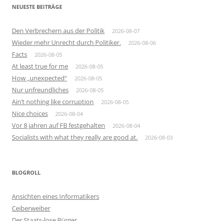
NEUESTE BEITRÄGE
Den Verbrechern aus der Politik
2026-08-07
Wieder mehr Unrecht durch Politiker.
2026-08-06
Facts
2026-08-05
At least true for me
2026-08-05
How „unexpected“
2026-08-05
Nur unfreundliches
2026-08-05
Ain’t nothing like corruption
2026-08-05
Nice choices
2026-08-04
Vor 8 jahren auf FB festgehalten
2026-08-04
Socialists with what they really are good at.
2026-08-03
BLOGROLL
Ansichten eines Informatikers
Ceiberweiber
Der Staats-lose Bürger