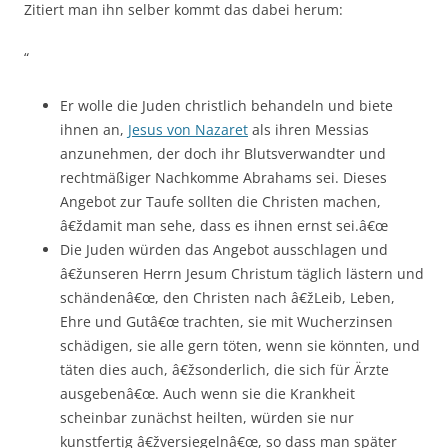
Zitiert man ihn selber kommt das dabei herum:
“
Er wolle die Juden christlich behandeln und biete
ihnen an,
Jesus von Nazaret
als ihren Messias
anzunehmen, der doch ihr Blutsverwandter und
rechtmäßiger Nachkomme Abrahams sei. Dieses
Angebot zur Taufe sollten die Christen machen,
â€ždamit man sehe, dass es ihnen ernst sei.â€œ
Die Juden würden das Angebot ausschlagen und
â€žunseren Herrn Jesum Christum täglich lästern und
schändenâ€œ, den Christen nach â€žLeib, Leben,
Ehre und Gutâ€œ trachten, sie mit Wucherzinsen
schädigen, sie alle gern töten, wenn sie könnten, und
täten dies auch, â€žsonderlich, die sich für Ärzte
ausgebenâ€œ. Auch wenn sie die Krankheit
scheinbar zunächst heilten, würden sie nur
kunstfertig â€žversiegelnâ€œ, so dass man später