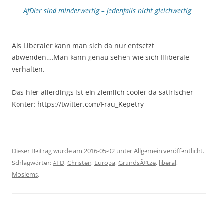
AfDler sind minderwertig – jedenfalls nicht gleichwertig
Als Liberaler kann man sich da nur entsetzt
abwenden….Man kann genau sehen wie sich Illiberale
verhalten.
Das hier allerdings ist ein ziemlich cooler da satirischer
Konter: https://twitter.com/Frau_Kepetry
Dieser Beitrag wurde am
2016-05-02
unter
Allgemein
veröffentlicht.
Schlagwörter:
AFD
,
Christen
,
Europa
,
GrundsÃ¤tze
,
liberal
,
Moslems
.