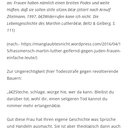
an; Frauen haben nämlich einen breiten Podex und weite
Hüften, daß sie sollen stille sitzen.â€œ (zitiert nach Arnulf
Zitelmann, 1997, â€žWiderrufen kann ich nicht. Die
Lebensgeschichte des Marthin Lutherâ€œ, Beltz & Gelberg, S.
111)
(nach;- https://manglaubtesnicht.wordpress.com/2016/04/1
5/hassmensch-martin-luther-geifernd-gegen-juden-frauen-
einfache-leute/)
Zur Ungerechtigkeit (hier Todesstrafe gegen revoltierende
Bauern:
„â€žSteche, schlage, würge hie, wer da kann. Bleibst du
darüber tot, wohl dir, einen seligeren Tod kannst du
nimmer mehr erlangenâ€œ.
Gut diese Frau hat Ihren eigene Geschichte was Sprüche
und Handeln ausmacht. Sie ist aber theologisch dann auch