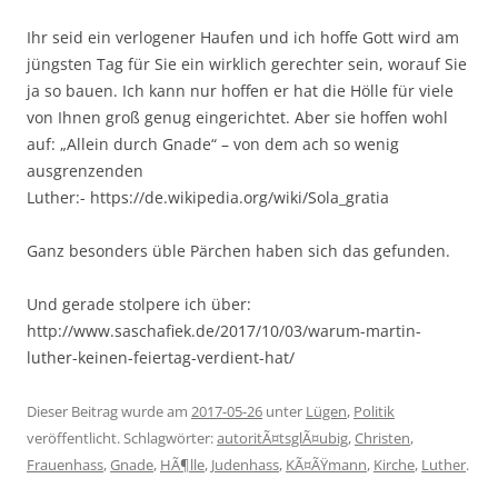
Ihr seid ein verlogener Haufen und ich hoffe Gott wird am
jüngsten Tag für Sie ein wirklich gerechter sein, worauf Sie
ja so bauen. Ich kann nur hoffen er hat die Hölle für viele
von Ihnen groß genug eingerichtet. Aber sie hoffen wohl
auf: „Allein durch Gnade“ – von dem ach so wenig
ausgrenzenden
Luther:- https://de.wikipedia.org/wiki/Sola_gratia
Ganz besonders üble Pärchen haben sich das gefunden.
Und gerade stolpere ich über:
http://www.saschafiek.de/2017/10/03/warum-martin-
luther-keinen-feiertag-verdient-hat/
Dieser Beitrag wurde am
2017-05-26
unter
Lügen
,
Politik
veröffentlicht. Schlagwörter:
autoritÃ¤tsglÃ¤ubig
,
Christen
,
Frauenhass
,
Gnade
,
HÃ¶lle
,
Judenhass
,
KÃ¤ÃŸmann
,
Kirche
,
Luther
.