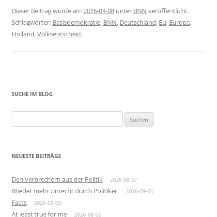
Dieser Beitrag wurde am
2016-04-08
unter
BNN
veröffentlicht.
Schlagwörter:
Basisdemokratie
,
BNN
,
Deutschland
,
Eu
,
Europa
,
Holland
,
Volksentscheid
.
SUCHE IM BLOG
Suchen
nach:
NEUESTE BEITRÄGE
Den Verbrechern aus der Politik
2026-08-07
Wieder mehr Unrecht durch Politiker.
2026-08-06
Facts
2026-08-05
At least true for me
2026-08-05