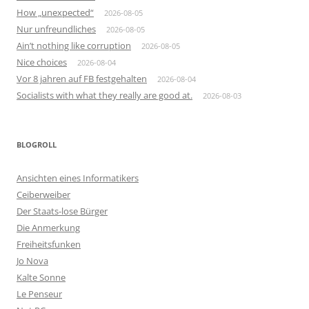
How „unexpected“
2026-08-05
Nur unfreundliches
2026-08-05
Ain’t nothing like corruption
2026-08-05
Nice choices
2026-08-04
Vor 8 jahren auf FB festgehalten
2026-08-04
Socialists with what they really are good at.
2026-08-03
BLOGROLL
Ansichten eines Informatikers
Ceiberweiber
Der Staats-lose Bürger
Die Anmerkung
Freiheitsfunken
Jo Nova
Kalte Sonne
Le Penseur