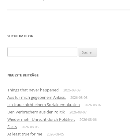
SUCHE IM BLOG
Suchen
nach:
NEUESTE BEITRÄGE
Things that never happened
2026-08-09
Aus für mich gegebenem Anlass.
2026-08-08
Ich traue nicht einem Sozialdemokraten
2026-08-07
Den Verbrechern aus der Politik
2026-08-07
Wieder mehr Unrecht durch Politiker.
2026-08-06
Facts
2026-08-05
At least true for me
2026-08-05