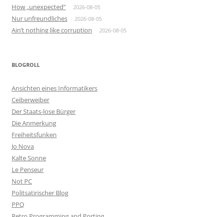
How „unexpected“
2026-08-05
Nur unfreundliches
2026-08-05
Ain’t nothing like corruption
2026-08-05
BLOGROLL
Ansichten eines Informatikers
Ceiberweiber
Der Staats-lose Bürger
Die Anmerkung
Freiheitsfunken
Jo Nova
Kalte Sonne
Le Penseur
Not PC
Politsatirischer Blog
PPQ
Retro Programming and Porting