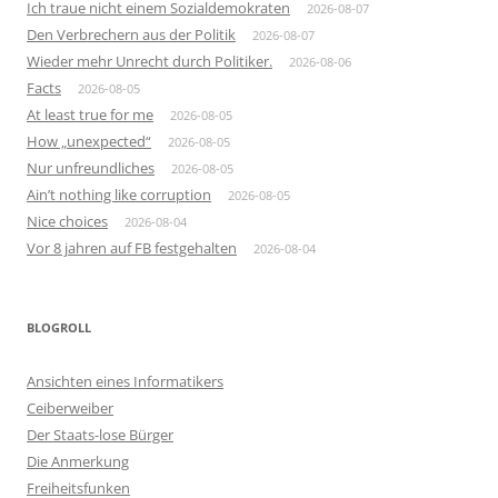
Ich traue nicht einem Sozialdemokraten
2026-08-07
Den Verbrechern aus der Politik
2026-08-07
Wieder mehr Unrecht durch Politiker.
2026-08-06
Facts
2026-08-05
At least true for me
2026-08-05
How „unexpected“
2026-08-05
Nur unfreundliches
2026-08-05
Ain’t nothing like corruption
2026-08-05
Nice choices
2026-08-04
Vor 8 jahren auf FB festgehalten
2026-08-04
BLOGROLL
Ansichten eines Informatikers
Ceiberweiber
Der Staats-lose Bürger
Die Anmerkung
Freiheitsfunken