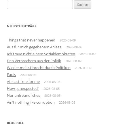
Suchen
nach:
NEUESTE BEITRÄGE
Things that never happened
2026-08-09
Aus für mich gegebenem Anlass.
2026-08-08
Ich traue nicht einem Sozialdemokraten
2026-08-07
Den Verbrechern aus der Politik
2026-08-07
Wieder mehr Unrecht durch Politiker.
2026-08-06
Facts
2026-08-05
At least true for me
2026-08-05
How „unexpected“
2026-08-05
Nur unfreundliches
2026-08-05
Ain’t nothing like corruption
2026-08-05
BLOGROLL