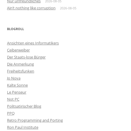
Nur unfreundliches
2026-08-05
Ain’t nothing like corruption
2026-08-05
BLOGROLL
Ansichten eines Informatikers
Ceiberweiber
Der Staats-lose Bürger
Die Anmerkung
Freiheitsfunken
Jo Nova
Kalte Sonne
Le Penseur
Not PC
Politsatirischer Blog
PPQ
Retro Programming and Porting
Ron Paul Institute