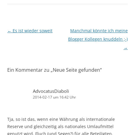
Beitragsnavigation
←
Es ist wieder soweit
Manchmal könnte ich meine
Blogger Kollegen knuddeln ;-)
→
Ein Kommentar zu „
Neue Seite gefunden
“
AdvocatusDiaboli
2014-02-17 um 16:42 Uhr
Tja, so ist das, wenn eine Währung als internationale
Reserve und gleichzeitig als nationales Umlaufmittel
genutzt wird. Fluch (und Segen?) für alle Beteiligten.