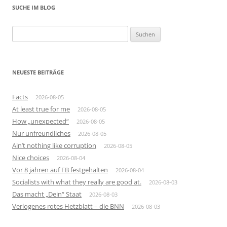
SUCHE IM BLOG
Suchen
nach:
NEUESTE BEITRÄGE
Facts
2026-08-05
At least true for me
2026-08-05
How „unexpected“
2026-08-05
Nur unfreundliches
2026-08-05
Ain’t nothing like corruption
2026-08-05
Nice choices
2026-08-04
Vor 8 jahren auf FB festgehalten
2026-08-04
Socialists with what they really are good at.
2026-08-03
Das macht „Dein“ Staat
2026-08-03
Verlogenes rotes Hetzblatt – die BNN
2026-08-03