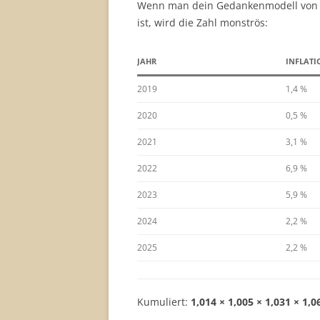
Wenn man dein Gedankenmodell von 20
ist, wird die Zahl monströs:
JAHR
INFLATI
2019
1,4 %
2020
0,5 %
2021
3,1 %
2022
6,9 %
2023
5,9 %
2024
2,2 %
2025
2,2 %
Kumuliert:
1,014 × 1,005 × 1,031 × 1,0