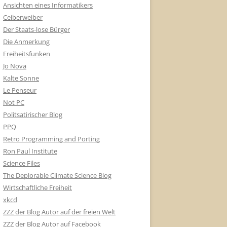
Ansichten eines Informatikers
Ceiberweiber
Der Staats-lose Bürger
Die Anmerkung
Freiheitsfunken
Jo Nova
Kalte Sonne
Le Penseur
Not PC
Politsatirischer Blog
PPQ
Retro Programming and Porting
Ron Paul Institute
Science Files
The Deplorable Climate Science Blog
Wirtschaftliche Freiheit
xkcd
ZZZ der Blog Autor auf der freien Welt
ZZZ der Blog Autor auf Facebook