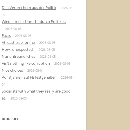
Den Verbrechern aus der Politik
2026-08-
07
Wieder mehr Unrecht durch Politiker.
2026-08-06
Facts
2026-08-05
At least true for me
2026-08-05
How „unexpected“
2026-08-05
Nur unfreundliches
2026-08-05
Ain’t nothing like corruption
2026-08-05
Nice choices
2026-08-04
Vor 8 jahren auf FB festgehalten
2026-08-
04
Socialists with what they really are good
at.
2026-08-03
BLOGROLL