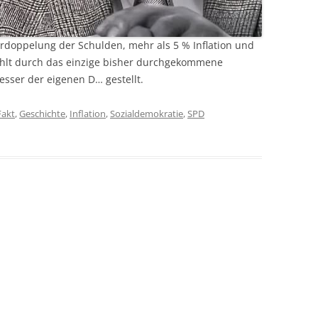
erdoppelung der Schulden, mehr als 5 % Inflation und
wählt durch das einzige bisher durchgekommene
esser der eigenen D… gestellt.
Fakt
,
Geschichte
,
Inflation
,
Sozialdemokratie
,
SPD