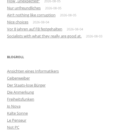
How „unexpected“
2026-08-05
Nur unfreundliches
2026-08-05
Ain’t nothing like corruption
2026-08-05
Nice choices
2026-08-04
Vor 8 jahren auf FB festgehalten
2026-08-04
Socialists with what they really are good at.
2026-08-03
BLOGROLL
Ansichten eines Informatikers
Ceiberweiber
Der Staats-lose Bürger
Die Anmerkung
Freiheitsfunken
Jo Nova
Kalte Sonne
Le Penseur
Not PC