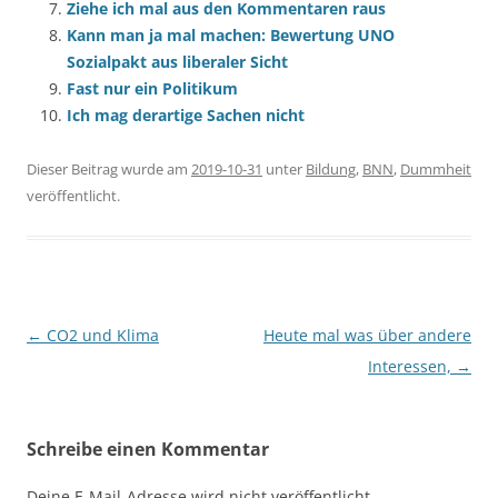
Ziehe ich mal aus den Kommentaren raus
Kann man ja mal machen: Bewertung UNO
Sozialpakt aus liberaler Sicht
Fast nur ein Politikum
Ich mag derartige Sachen nicht
Dieser Beitrag wurde am
2019-10-31
unter
Bildung
,
BNN
,
Dummheit
veröffentlicht.
Beitragsnavigation
←
CO2 und Klima
Heute mal was über andere
Interessen,
→
Schreibe einen Kommentar
Deine E-Mail-Adresse wird nicht veröffentlicht.