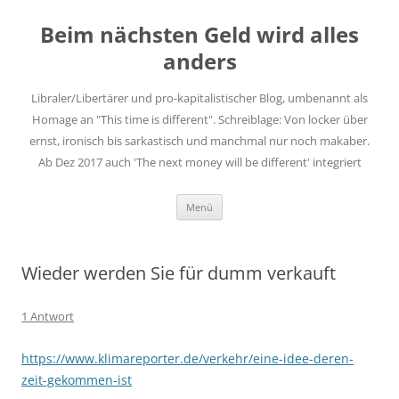
Zum
Inhalt
Beim nächsten Geld wird alles
springen
anders
Libraler/Libertärer und pro-kapitalistischer Blog, umbenannt als
Homage an "This time is different". Schreiblage: Von locker über
ernst, ironisch bis sarkastisch und manchmal nur noch makaber.
Ab Dez 2017 auch 'The next money will be different' integriert
Menü
Wieder werden Sie für dumm verkauft
1 Antwort
https://www.klimareporter.de/verkehr/eine-idee-deren-
zeit-gekommen-ist