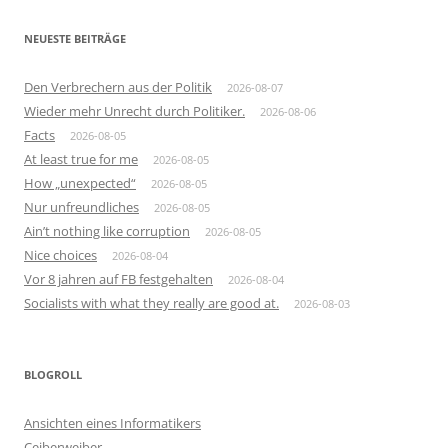
NEUESTE BEITRÄGE
Den Verbrechern aus der Politik
2026-08-07
Wieder mehr Unrecht durch Politiker.
2026-08-06
Facts
2026-08-05
At least true for me
2026-08-05
How „unexpected“
2026-08-05
Nur unfreundliches
2026-08-05
Ain’t nothing like corruption
2026-08-05
Nice choices
2026-08-04
Vor 8 jahren auf FB festgehalten
2026-08-04
Socialists with what they really are good at.
2026-08-03
BLOGROLL
Ansichten eines Informatikers
Ceiberweiber