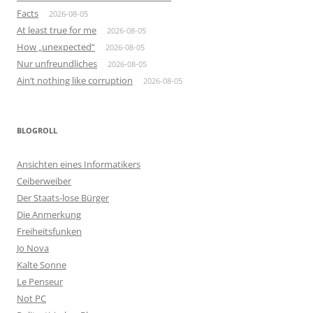
Facts
2026-08-05
At least true for me
2026-08-05
How „unexpected“
2026-08-05
Nur unfreundliches
2026-08-05
Ain’t nothing like corruption
2026-08-05
BLOGROLL
Ansichten eines Informatikers
Ceiberweiber
Der Staats-lose Bürger
Die Anmerkung
Freiheitsfunken
Jo Nova
Kalte Sonne
Le Penseur
Not PC