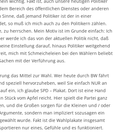
n wichtig. Fakt ist, auch unsere heutigen Politiker
em Bereich des öffentlichen Dienstes oder anderen
Sinne, daß jemand Politiker ist der in einer
idet, so muß ich mich auch zu den Politikern zählen.
le, zu herrschen. Mein Motiv ist im Grunde einfach: Ich
r werde ich das von der aktuellen Politik nicht, daß
eine Einstellung darauf, hinaus Politiker weitgehend
reit, mich mit Schmeicheleien bei den Wählern beliebt
 Sachen mit der Verführung aus.
ührung das Mittel zur Wahl. Wer heute durch BW fährt
nd speziell hervorzuheben, weil Sie einfach NUR an
uf ein, ich glaube SPD – Plakat. Dort ist eine Hand
 Stück vom Apfel reicht. Hier spielt die Partei ganz
en, und die Großen sorgen für die Kleinen und / oder
Argumente, sondern man impliziert sozusagen ein
gewählt wurde. Fakt ist die Wahlplakate insgesamt
sportieren nur eines, Gefühle und es funktioniert.