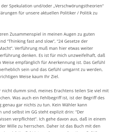
h der Spekulation und/oder „Verschwörungstheorien“
rungen für unsere aktuellen Politiker / Politik zu
 deren Zusammenspiel in meinen Augen zu guten
nd “Thinking fast and slow”, “24 Gesetze der
 Macht”. Verführung muß man hier etwas weiter
erführung denken. Es ist für mich unzweifelhaft, daß
n Weise empfänglich für Anerkennung ist. Das Gefühl
unerheblich sein und das Gefühl umgarnt zu werden,
richtigen Weise kaum Ihr Ziel.
r nicht dumm sind, meines Erachtens teilen Sie viel mit
en. Was auch ein Fehlbegriff ist, ist der Begriff des
ng genau gar nichts zu tun. Kein Wähler kann
n und selbst im GG steht explizit drin: “Der
ssen verpflichtet”. Ich gehe davon aus, daß in einem
 der Wille zu herrschen. Daher ist das Buch mit den