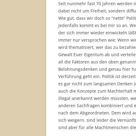
Seit nunmehr fast 70 Jahren werden 
dabei nicht um Freiheit, sondern dif
Wie gut, dass wir doch so “nette” Poli
Jedenfalls kommt es bei mir so an. 
der sich immer wieder einwickeln läß
immer nur versprochen wie: Wenn wir 
wird thematisiert, wer das zu bezahle
Gewalt Euer Eigentum ab und verteile
all die Faktoren aus den oben genann
Belohnungsdenken und genau hier ha
Verführung geht ein. Politik ist derze
es gar nicht zum langsamen Denken 
auch die Konzepte zum Machterhalt ma
illegal anerkannt werden müssten, wer
anderen Sachfragen kombiniert und es
nach dem Abgeordneten. Dem wird au
sich weigern, sind leider die Vernünf
sind aber für alle Machtmenschen die