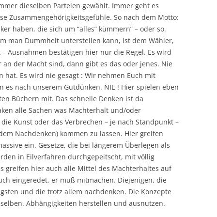
immer dieselben Parteien gewählt. Immer geht es
fuse Zusammengehörigkeitsgefühle. So nach dem Motto:
tiker haben, die sich um “alles” kümmern” – oder so.
Wem man Dummheit unterstellen kann, ist dem Wähler,
t – Ausnahmen bestätigen hier nur die Regel. Es wird
an der Macht sind, dann gibt es das oder jenes. Nie
n hat. Es wird nie gesagt : Wir nehmen Euch mit
n es nach unserem Gutdünken. NIE ! Hier spielen eben
ten Büchern mit. Das schnelle Denken ist da
ken alle Sachen was Machterhalt und/oder
it die Kunst oder das Verbrechen – je nach Standpunkt –
(dem Nachdenken) kommen zu lassen. Hier greifen
ssive ein. Gesetze, die bei längerem Überlegen als
den in Eilverfahren durchgepeitscht, mit völlig
 greifen hier auch alle Mittel des Machterhaltes auf
ch eingeredet, er muß mitmachen. Diejenigen, die
tigsten und die trotz allem nachdenken. Die Konzepte
selben. Abhängigkeiten herstellen und ausnutzen.