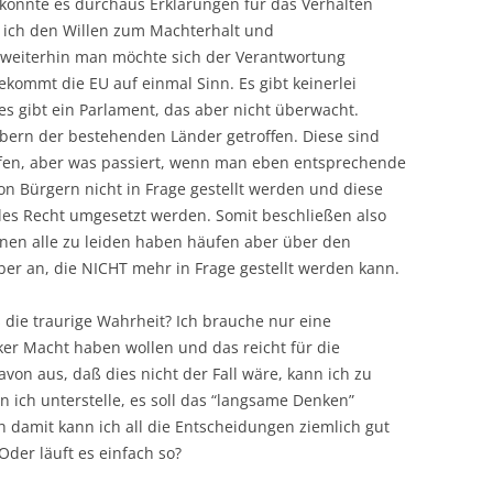
könnte es durchaus Erklärungen für das Verhalten
le ich den Willen zum Machterhalt und
 weiterhin man möchte sich der Verantwortung
ommt die EU auf einmal Sinn. Es gibt keinerlei
 es gibt ein Parlament, das aber nicht überwacht.
ern der bestehenden Länder getroffen. Diese sind
fen, aber was passiert, wenn man eben entsprechende
on Bürgern nicht in Frage gestellt werden und diese
les Recht umgesetzt werden. Somit beschließen also
nen alle zu leiden haben häufen aber über den
er an, die NICHT mehr in Frage gestellt werden kann.
es die traurige Wahrheit? Ich brauche nur eine
iker Macht haben wollen und das reicht für die
avon aus, daß dies nicht der Fall wäre, kann ich zu
ich unterstelle, es soll das “langsame Denken”
 damit kann ich all die Entscheidungen ziemlich gut
Oder läuft es einfach so?