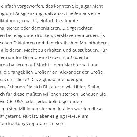
einfach vorgeworfen, das könnten Sie ja gar nicht
zung und Ausgrenzung, daß ausschließen aus eine
 Diktatoren gemacht, einfach bestimmte
lisieren oder dämonisieren. Die “gerechten”
 beliebig unterdrücken, versklaven ermorden. Es
zwischen Diktatoren und demokratischen Machthabern.
 alle daran, Macht zu erhalten und auszubauen. Für
 er nun für Diktatoren sterben muß oder für
turen basieren auf Macht – dem Machterhalt und
l die “angeblich Großen” an. Alexander der Große,
Was eint diese? Das zigtausende oder gar
 Schauen Sie sich Diktatoren wie Hitler, Stalin,
uch für diese mußten Millonen sterben. Schauen Sie
ie GB, USA, oder jedes beliebige andere
 mußten Millionen sterben. In allen wurden diese
t” getarnt. Fakt ist, aber es ging IMMER um
nterdrückungsapparates zu sein.