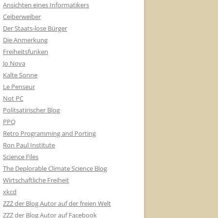
Ansichten eines Informatikers
Ceiberweiber
Der Staats-lose Bürger
Die Anmerkung
Freiheitsfunken
Jo Nova
Kalte Sonne
Le Penseur
Not PC
Politsatirischer Blog
PPQ
Retro Programming and Porting
Ron Paul Institute
Science Files
The Deplorable Climate Science Blog
Wirtschaftliche Freiheit
xkcd
ZZZ der Blog Autor auf der freien Welt
ZZZ der Blog Autor auf Facebook