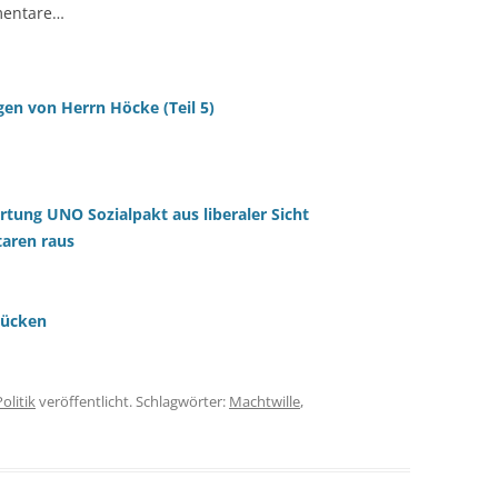
mentare…
gen von Herrn Höcke (Teil 5)
ung UNO Sozialpakt aus liberaler Sicht
aren raus
rücken
Politik
veröffentlicht. Schlagwörter:
Machtwille
,