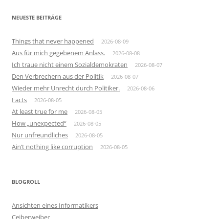
NEUESTE BEITRÄGE
Things that never happened
2026-08-09
Aus für mich gegebenem Anlass.
2026-08-08
Ich traue nicht einem Sozialdemokraten
2026-08-07
Den Verbrechern aus der Politik
2026-08-07
Wieder mehr Unrecht durch Politiker.
2026-08-06
Facts
2026-08-05
At least true for me
2026-08-05
How „unexpected“
2026-08-05
Nur unfreundliches
2026-08-05
Ain’t nothing like corruption
2026-08-05
BLOGROLL
Ansichten eines Informatikers
Ceiberweiber