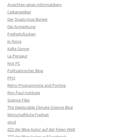
Ansichten eines Informatikers
Ceiberweiber
Der Staats-lose Bürger
Die Anmerkung
Freiheitsfunken
Jo Nova
Kalte Sonne
Le Penseur
Not PC
Politsatirischer Blog
PPQ
Retro Programming and Porting
Ron Paul Institute
Science Files
The Deplorable Climate Science Blog
Wirtschaftliche Freiheit
xkcd
ZZZ der Blog Autor auf der freien Welt
ZZZ der Blog Autor auf Facebook