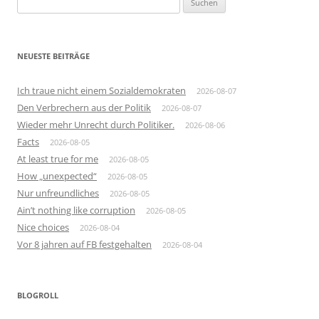
nach:
NEUESTE BEITRÄGE
Ich traue nicht einem Sozialdemokraten
2026-08-07
Den Verbrechern aus der Politik
2026-08-07
Wieder mehr Unrecht durch Politiker.
2026-08-06
Facts
2026-08-05
At least true for me
2026-08-05
How „unexpected“
2026-08-05
Nur unfreundliches
2026-08-05
Ain’t nothing like corruption
2026-08-05
Nice choices
2026-08-04
Vor 8 jahren auf FB festgehalten
2026-08-04
BLOGROLL