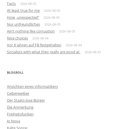
Facts
2026-08-05
At least true for me
2026-08-05
How „unexpected“
2026-08-05
Nur unfreundliches
2026-08-05
Ain’t nothing like corruption
2026-08-05
Nice choices
2026-08-04
Vor 8 jahren auf FB festgehalten
2026-08-04
Socialists with what they really are good at.
2026-08-03
BLOGROLL
Ansichten eines Informatikers
Ceiberweiber
Der Staats-lose Bürger
Die Anmerkung
Freiheitsfunken
Jo Nova
Kalte Sonne