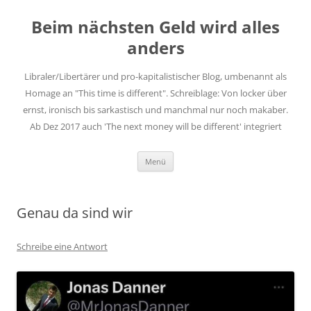
Zum
Inhalt
Beim nächsten Geld wird alles
springen
anders
Libraler/Libertärer und pro-kapitalistischer Blog, umbenannt als
Homage an "This time is different". Schreiblage: Von locker über
ernst, ironisch bis sarkastisch und manchmal nur noch makaber.
Ab Dez 2017 auch 'The next money will be different' integriert
Menü
Genau da sind wir
Schreibe eine Antwort