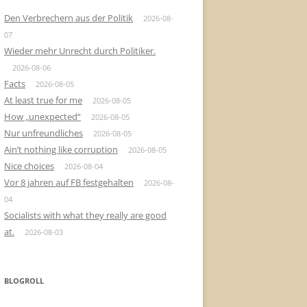
Den Verbrechern aus der Politik
2026-08-
07
Wieder mehr Unrecht durch Politiker.
2026-08-06
Facts
2026-08-05
At least true for me
2026-08-05
How „unexpected“
2026-08-05
Nur unfreundliches
2026-08-05
Ain’t nothing like corruption
2026-08-05
Nice choices
2026-08-04
Vor 8 jahren auf FB festgehalten
2026-08-
04
Socialists with what they really are good
at.
2026-08-03
BLOGROLL