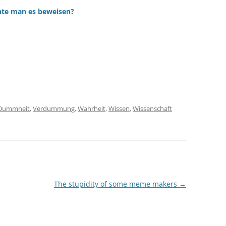
nnte man es beweisen?
Dummheit
,
Verdummung
,
Wahrheit
,
Wissen
,
Wissenschaft
The stupidity of some meme makers
→