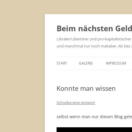
Zum
Inhalt
springen
Beim nächsten Geld 
Libraler/Libertärer und pro-kapitalistischer
und manchmal nur noch makaber. Ab Dez 201
START
GALERIE
IMPRESSUM
Konnte man wissen
Schreibe eine Antwort
selbst wenn man nur diesen Blog gele