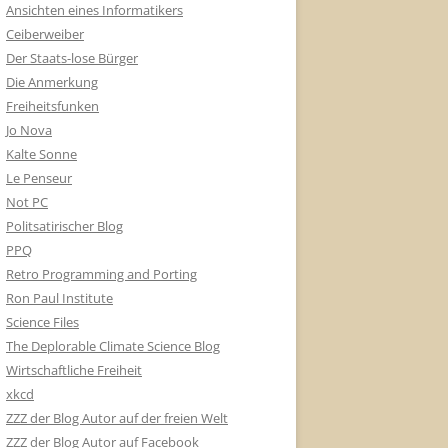
Ansichten eines Informatikers
Ceiberweiber
Der Staats-lose Bürger
Die Anmerkung
Freiheitsfunken
Jo Nova
Kalte Sonne
Le Penseur
Not PC
Politsatirischer Blog
PPQ
Retro Programming and Porting
Ron Paul Institute
Science Files
The Deplorable Climate Science Blog
Wirtschaftliche Freiheit
xkcd
ZZZ der Blog Autor auf der freien Welt
ZZZ der Blog Autor auf Facebook