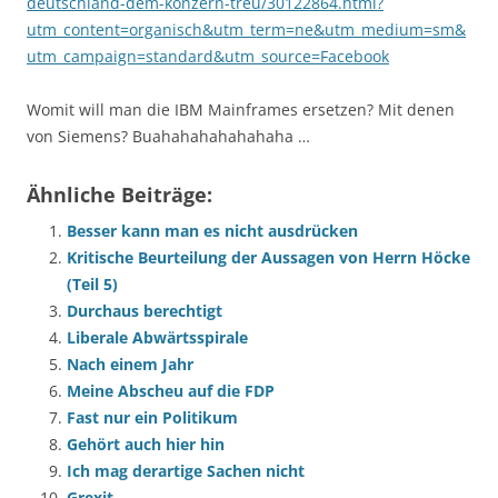
deutschland-dem-konzern-treu/30122864.html?
utm_content=organisch&utm_term=ne&utm_medium=sm&
utm_campaign=standard&utm_source=Facebook
Womit will man die IBM Mainframes ersetzen? Mit denen
von Siemens? Buahahahahahahaha …
Ähnliche Beiträge:
Besser kann man es nicht ausdrücken
Kritische Beurteilung der Aussagen von Herrn Höcke
(Teil 5)
Durchaus berechtigt
Liberale Abwärtsspirale
Nach einem Jahr
Meine Abscheu auf die FDP
Fast nur ein Politikum
Gehört auch hier hin
Ich mag derartige Sachen nicht
Grexit