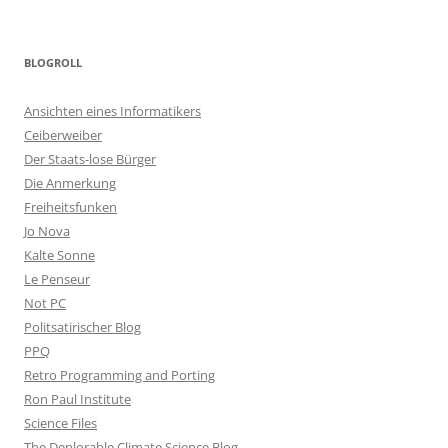
BLOGROLL
Ansichten eines Informatikers
Ceiberweiber
Der Staats-lose Bürger
Die Anmerkung
Freiheitsfunken
Jo Nova
Kalte Sonne
Le Penseur
Not PC
Politsatirischer Blog
PPQ
Retro Programming and Porting
Ron Paul Institute
Science Files
The Deplorable Climate Science Blog