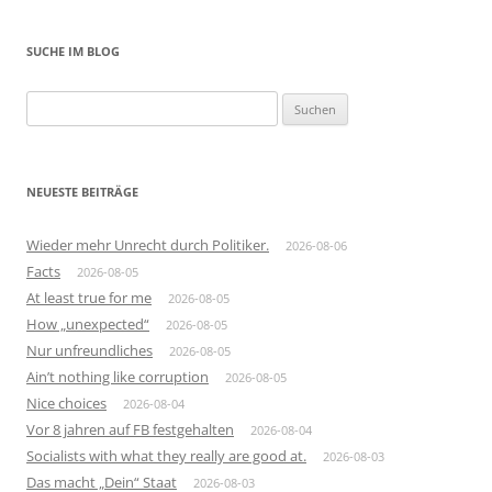
SUCHE IM BLOG
Suchen
nach:
NEUESTE BEITRÄGE
Wieder mehr Unrecht durch Politiker.
2026-08-06
Facts
2026-08-05
At least true for me
2026-08-05
How „unexpected“
2026-08-05
Nur unfreundliches
2026-08-05
Ain’t nothing like corruption
2026-08-05
Nice choices
2026-08-04
Vor 8 jahren auf FB festgehalten
2026-08-04
Socialists with what they really are good at.
2026-08-03
Das macht „Dein“ Staat
2026-08-03