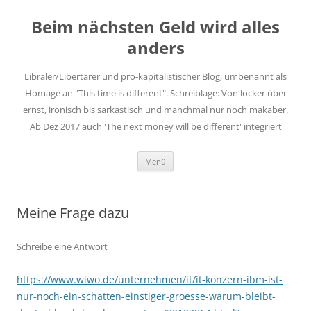
Zum
Inhalt
Beim nächsten Geld wird alles
springen
anders
Libraler/Libertärer und pro-kapitalistischer Blog, umbenannt als
Homage an "This time is different". Schreiblage: Von locker über
ernst, ironisch bis sarkastisch und manchmal nur noch makaber.
Ab Dez 2017 auch 'The next money will be different' integriert
Menü
Meine Frage dazu
Schreibe eine Antwort
https://www.wiwo.de/unternehmen/it/it-konzern-ibm-ist-
nur-noch-ein-schatten-einstiger-groesse-warum-bleibt-