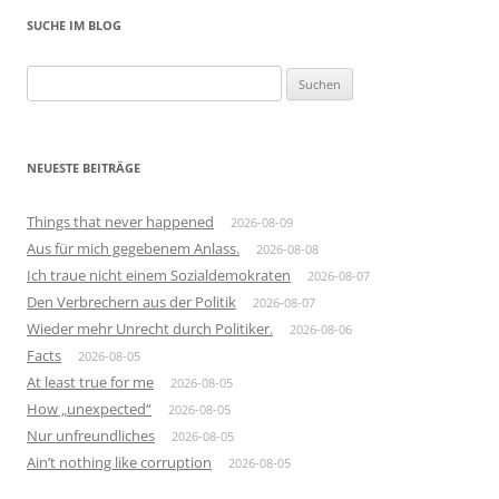
SUCHE IM BLOG
Suchen
nach:
NEUESTE BEITRÄGE
Things that never happened
2026-08-09
Aus für mich gegebenem Anlass.
2026-08-08
Ich traue nicht einem Sozialdemokraten
2026-08-07
Den Verbrechern aus der Politik
2026-08-07
Wieder mehr Unrecht durch Politiker.
2026-08-06
Facts
2026-08-05
At least true for me
2026-08-05
How „unexpected“
2026-08-05
Nur unfreundliches
2026-08-05
Ain’t nothing like corruption
2026-08-05