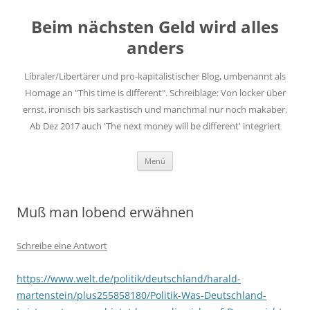
Zum
Inhalt
Beim nächsten Geld wird alles
springen
anders
Libraler/Libertärer und pro-kapitalistischer Blog, umbenannt als
Homage an "This time is different". Schreiblage: Von locker über
ernst, ironisch bis sarkastisch und manchmal nur noch makaber.
Ab Dez 2017 auch 'The next money will be different' integriert
Menü
Muß man lobend erwähnen
Schreibe eine Antwort
https://www.welt.de/politik/deutschland/harald-
martenstein/plus255858180/Politik-Was-Deutschland-