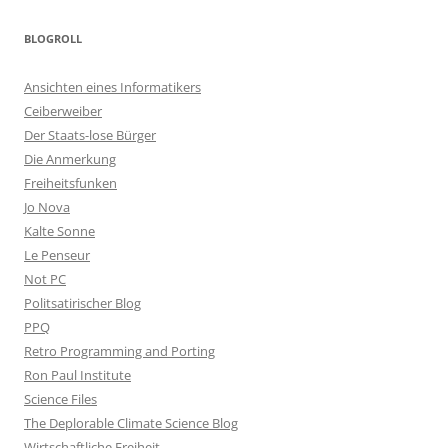
BLOGROLL
Ansichten eines Informatikers
Ceiberweiber
Der Staats-lose Bürger
Die Anmerkung
Freiheitsfunken
Jo Nova
Kalte Sonne
Le Penseur
Not PC
Politsatirischer Blog
PPQ
Retro Programming and Porting
Ron Paul Institute
Science Files
The Deplorable Climate Science Blog
Wirtschaftliche Freiheit