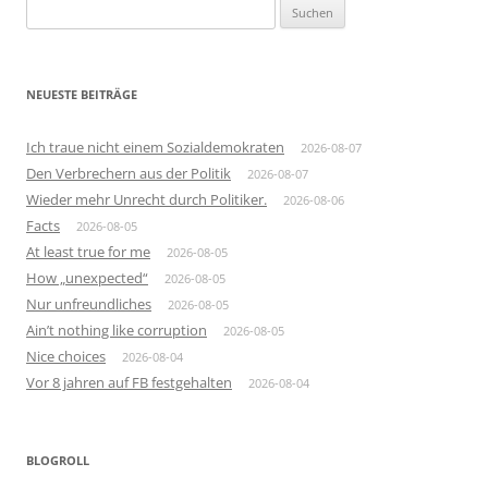
Suchen
nach:
NEUESTE BEITRÄGE
Ich traue nicht einem Sozialdemokraten
2026-08-07
Den Verbrechern aus der Politik
2026-08-07
Wieder mehr Unrecht durch Politiker.
2026-08-06
Facts
2026-08-05
At least true for me
2026-08-05
How „unexpected“
2026-08-05
Nur unfreundliches
2026-08-05
Ain’t nothing like corruption
2026-08-05
Nice choices
2026-08-04
Vor 8 jahren auf FB festgehalten
2026-08-04
BLOGROLL