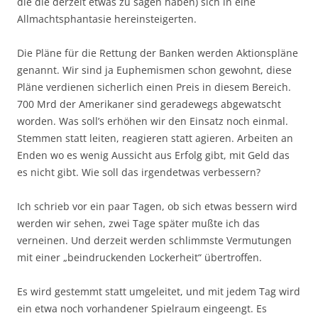
die die derzeit etwas zu sagen haben) sich in eine
Allmachtsphantasie hereinsteigerten.
Die Pläne für die Rettung der Banken werden Aktionspläne
genannt. Wir sind ja Euphemismen schon gewohnt, diese
Pläne verdienen sicherlich einen Preis in diesem Bereich.
700 Mrd der Amerikaner sind geradewegs abgewatscht
worden. Was soll’s erhöhen wir den Einsatz noch einmal.
Stemmen statt leiten, reagieren statt agieren. Arbeiten an
Enden wo es wenig Aussicht aus Erfolg gibt, mit Geld das
es nicht gibt. Wie soll das irgendetwas verbessern?
Ich schrieb vor ein paar Tagen, ob sich etwas bessern wird
werden wir sehen, zwei Tage später mußte ich das
verneinen. Und derzeit werden schlimmste Vermutungen
mit einer „beindruckenden Lockerheit“ übertroffen.
Es wird gestemmt statt umgeleitet, und mit jedem Tag wird
ein etwa noch vorhandener Spielraum eingeengt. Es