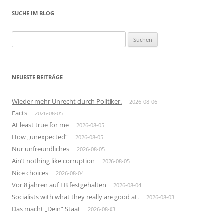
SUCHE IM BLOG
Suchen
nach:
NEUESTE BEITRÄGE
Wieder mehr Unrecht durch Politiker.
2026-08-06
Facts
2026-08-05
At least true for me
2026-08-05
How „unexpected“
2026-08-05
Nur unfreundliches
2026-08-05
Ain’t nothing like corruption
2026-08-05
Nice choices
2026-08-04
Vor 8 jahren auf FB festgehalten
2026-08-04
Socialists with what they really are good at.
2026-08-03
Das macht „Dein“ Staat
2026-08-03