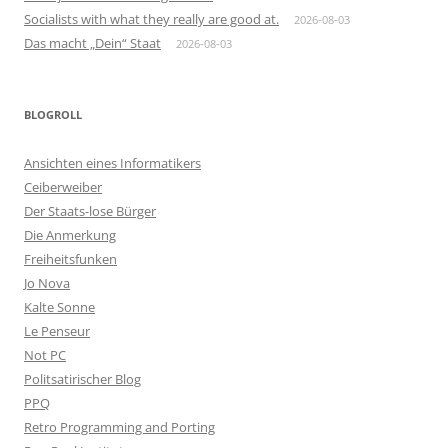
Socialists with what they really are good at.
2026-08-03
Das macht „Dein“ Staat
2026-08-03
BLOGROLL
Ansichten eines Informatikers
Ceiberweiber
Der Staats-lose Bürger
Die Anmerkung
Freiheitsfunken
Jo Nova
Kalte Sonne
Le Penseur
Not PC
Politsatirischer Blog
PPQ
Retro Programming and Porting