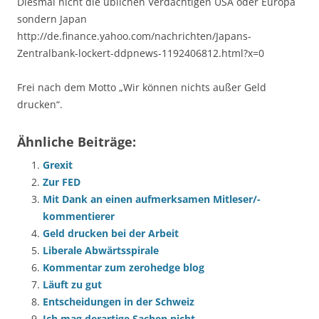
Diesmal nicht die üblichen Verdächtigen USA oder Europa
sondern Japan
http://de.finance.yahoo.com/nachrichten/Japans-
Zentralbank-lockert-ddpnews-1192406812.html?x=0
Frei nach dem Motto „Wir können nichts außer Geld
drucken“.
Ähnliche Beiträge:
Grexit
Zur FED
Mit Dank an einen aufmerksamen Mitleser/-
kommentierer
Geld drucken bei der Arbeit
Liberale Abwärtsspirale
Kommentar zum zerohedge blog
Läuft zu gut
Entscheidungen in der Schweiz
Ich mag derartige Sachen nicht