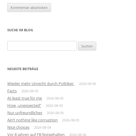
SUCHE IM BLOG
Suchen
nach:
NEUESTE BEITRÄGE
Wieder mehr Unrecht durch Politiker.
2026-08-06
Facts
2026-08-05
At least true for me
2026-08-05
How „unexpected“
2026-08-05
Nur unfreundliches
2026-08-05
Ain’t nothing like corruption
2026-08-05
Nice choices
2026-08-04
Vor 8 jahren auf FB festgehalten
2026-08-04