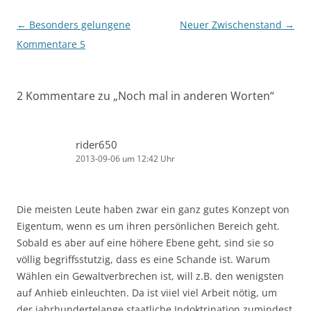
Beitragsnavigation
←
Besonders gelungene
Neuer Zwischenstand
→
Kommentare 5
2 Kommentare zu „
Noch mal in anderen Worten
“
rider650
2013-09-06 um 12:42 Uhr
Die meisten Leute haben zwar ein ganz gutes Konzept von
Eigentum, wenn es um ihren persönlichen Bereich geht.
Sobald es aber auf eine höhere Ebene geht, sind sie so
völlig begriffsstutzig, dass es eine Schande ist. Warum
Wählen ein Gewaltverbrechen ist, will z.B. den wenigsten
auf Anhieb einleuchten. Da ist viiel viel Arbeit nötig, um
der jahrhundertelange staatliche Indoktrination zumindest