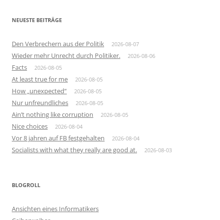
NEUESTE BEITRÄGE
Den Verbrechern aus der Politik
2026-08-07
Wieder mehr Unrecht durch Politiker.
2026-08-06
Facts
2026-08-05
At least true for me
2026-08-05
How „unexpected“
2026-08-05
Nur unfreundliches
2026-08-05
Ain’t nothing like corruption
2026-08-05
Nice choices
2026-08-04
Vor 8 jahren auf FB festgehalten
2026-08-04
Socialists with what they really are good at.
2026-08-03
BLOGROLL
Ansichten eines Informatikers