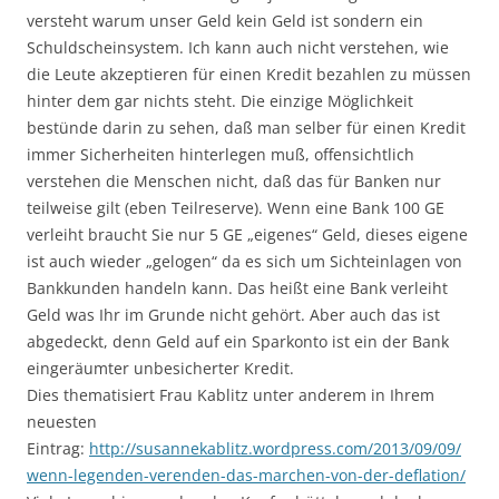
versteht warum unser Geld kein Geld ist sondern ein
Schuldscheinsystem. Ich kann auch nicht verstehen, wie
die Leute akzeptieren für einen Kredit bezahlen zu müssen
hinter dem gar nichts steht. Die einzige Möglichkeit
bestünde darin zu sehen, daß man selber für einen Kredit
immer Sicherheiten hinterlegen muß, offensichtlich
verstehen die Menschen nicht, daß das für Banken nur
teilweise gilt (eben Teilreserve). Wenn eine Bank 100 GE
verleiht braucht Sie nur 5 GE „eigenes“ Geld, dieses eigene
ist auch wieder „gelogen“ da es sich um Sichteinlagen von
Bankkunden handeln kann. Das heißt eine Bank verleiht
Geld was Ihr im Grunde nicht gehört. Aber auch das ist
abgedeckt, denn Geld auf ein Sparkonto ist ein der Bank
eingeräumter unbesicherter Kredit.
Dies thematisiert Frau Kablitz unter anderem in Ihrem
neuesten
Eintrag:
http://susannekablitz.wordpress.com/2013/09/09/
wenn-legenden-verenden-das-marchen-von-der-deflation/