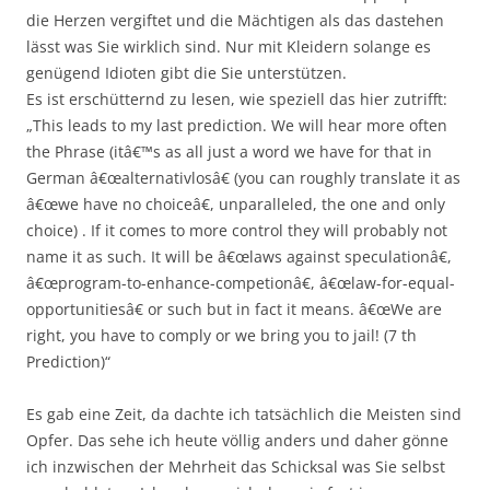
die Herzen vergiftet und die Mächtigen als das dastehen
lässt was Sie wirklich sind. Nur mit Kleidern solange es
genügend Idioten gibt die Sie unterstützen.
Es ist erschütternd zu lesen, wie speziell das hier zutrifft:
„This leads to my last prediction. We will hear more often
the Phrase (itâ€™s as all just a word we have for that in
German â€œalternativlosâ€ (you can roughly translate it as
â€œwe have no choiceâ€, unparalleled, the one and only
choice) . If it comes to more control they will probably not
name it as such. It will be â€œlaws against speculationâ€,
â€œprogram-to-enhance-competionâ€, â€œlaw-for-equal-
opportunitiesâ€ or such but in fact it means. â€œWe are
right, you have to comply or we bring you to jail! (7 th
Prediction)“
Es gab eine Zeit, da dachte ich tatsächlich die Meisten sind
Opfer. Das sehe ich heute völlig anders und daher gönne
ich inzwischen der Mehrheit das Schicksal was Sie selbst