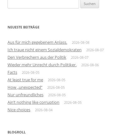
Suchen
nach:
NEUESTE BEITRÄGE
Aus für mich gegebenem Anlass.
2026-08-08
Ich traue nicht einem Sozialdemokraten
2026-08-07
Den Verbrechern aus der Politik
2026-08-07
Wieder mehr Unrecht durch Politiker.
2026-08-06
Facts
2026-08-05
At least true for me
2026-08-05
How „unexpected“
2026-08-05
Nur unfreundliches
2026-08-05
Ain’t nothing like corruption
2026-08-05
Nice choices
2026-08-04
BLOGROLL