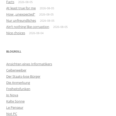
Facts
2026-08-05
At least true for me
2026-08-05
How „unexpected“
2026-08-05
Nur unfreundliches
2026-08-05
Ain’t nothing like corruption
2026-08-05
Nice choices
2026-08-04
BLOGROLL
Ansichten eines Informatikers
Ceiberweiber
Der Staats-lose Bürger
Die Anmerkung
Freiheitsfunken
Jo Nova
Kalte Sonne
Le Penseur
Not PC