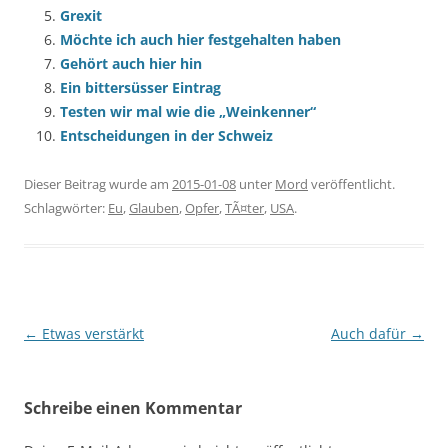
Grexit
Möchte ich auch hier festgehalten haben
Gehört auch hier hin
Ein bittersüsser Eintrag
Testen wir mal wie die „Weinkenner“
Entscheidungen in der Schweiz
Dieser Beitrag wurde am
2015-01-08
unter
Mord
veröffentlicht.
Schlagwörter:
Eu
,
Glauben
,
Opfer
,
TÃ¤ter
,
USA
.
Beitragsnavigation
←
Etwas verstärkt
Auch dafür
→
Schreibe einen Kommentar