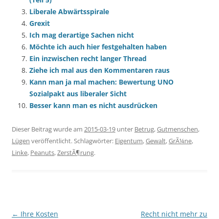
Liberale Abwärtsspirale
Grexit
Ich mag derartige Sachen nicht
Möchte ich auch hier festgehalten haben
Ein inzwischen recht langer Thread
Ziehe ich mal aus den Kommentaren raus
Kann man ja mal machen: Bewertung UNO
Sozialpakt aus liberaler Sicht
Besser kann man es nicht ausdrücken
Dieser Beitrag wurde am
2015-03-19
unter
Betrug
,
Gutmenschen
,
Lügen
veröffentlicht. Schlagwörter:
Eigentum
,
Gewalt
,
GrÃ¼ne
,
Linke
,
Peanuts
,
ZerstÃ¶rung
.
Beitragsnavigation
←
Ihre Kosten
Recht nicht mehr zu