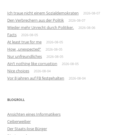
Ich traue nicht einem Sozialdemokraten
2026-08-07
Den Verbrechern aus der Politik
2026-08-07
Wieder mehr Unrecht durch Politiker.
2026-08-06
Facts
2026-08-05
At least true for me
2026-08-05
How „unexpected“
2026-08-05
Nur unfreundliches
2026-08-05
Ain’t nothing like corruption
2026-08-05
Nice choices
2026-08-04
Vor 8 jahren auf FB festgehalten
2026-08-04
BLOGROLL
Ansichten eines Informatikers
Ceiberweiber
Der Staats-lose Bürger