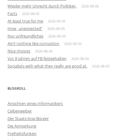
Wieder mehr Unrecht durch Politiker.
2026-08-06
Facts
2026-08-05
At least true for me
2026-08-05
How „unexpected“
2026-08-05
Nur unfreundliches
2026-08-05
Ain’t nothing like corruption
2026-08-05
Nice choices
2026-08-04
Vor 8 jahren auf FB festgehalten
2026-08-04
Socialists with what they really are good at.
2026-08-03
BLOGROLL
Ansichten eines Informatikers
Ceiberweiber
Der Staats-lose Bürger
Die Anmerkung
Freiheitsfunken