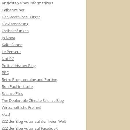
Ansichten eines Informatikers
Ceiberweiber
Der Staats-lose Bürger
Die Anmerkung
Freiheitsfunken
Jo Nova
Kalte Sonne
Le Penseur
Not PC
Politsatirischer Blog
PPQ
Retro Programming and Porting
Ron Paul Institute
Science Files
The Deplorable Climate Science Blog
Wirtschaftliche Freiheit
xkcd
ZZZ der Blog Autor auf der freien Welt
ZZZ der Blog Autor auf Facebook