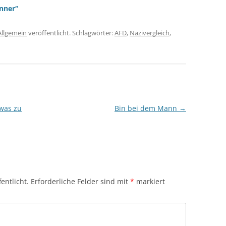
nner“
Allgemein
veröffentlicht. Schlagwörter:
AFD
,
Nazivergleich
,
twas zu
Bin bei dem Mann
→
entlicht.
Erforderliche Felder sind mit
*
markiert