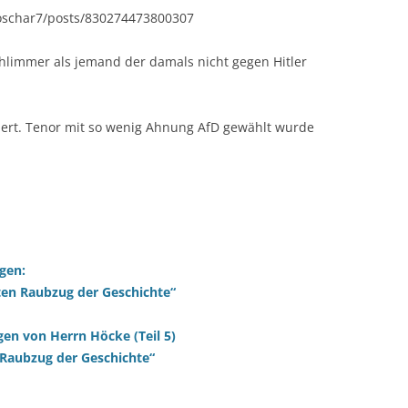
koschar7/posts/830274473800307
schlimmer als jemand der damals nicht gegen Hitler
iert. Tenor mit so wenig Ahnung AfD gewählt wurde
gen:
ten Raubzug der Geschichte“
gen von Herrn Höcke (Teil 5)
 Raubzug der Geschichte“