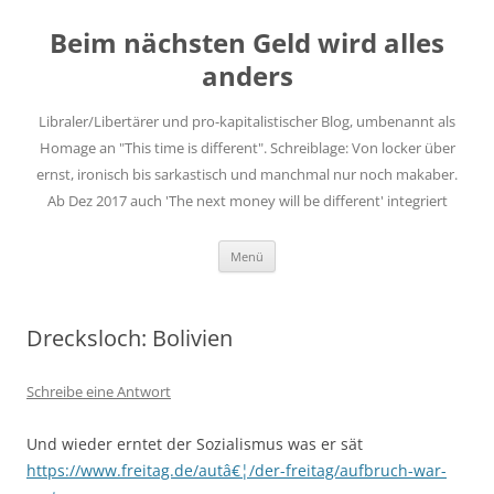
Zum
Inhalt
Beim nächsten Geld wird alles
springen
anders
Libraler/Libertärer und pro-kapitalistischer Blog, umbenannt als
Homage an "This time is different". Schreiblage: Von locker über
ernst, ironisch bis sarkastisch und manchmal nur noch makaber.
Ab Dez 2017 auch 'The next money will be different' integriert
Menü
Drecksloch: Bolivien
Schreibe eine Antwort
Und wieder erntet der Sozialismus was er sät
https://www.freitag.de/autâ€¦/der-freitag/aufbruch-war-