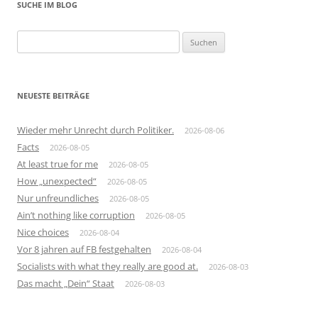
SUCHE IM BLOG
Suchen
nach:
NEUESTE BEITRÄGE
Wieder mehr Unrecht durch Politiker.
2026-08-06
Facts
2026-08-05
At least true for me
2026-08-05
How „unexpected“
2026-08-05
Nur unfreundliches
2026-08-05
Ain’t nothing like corruption
2026-08-05
Nice choices
2026-08-04
Vor 8 jahren auf FB festgehalten
2026-08-04
Socialists with what they really are good at.
2026-08-03
Das macht „Dein“ Staat
2026-08-03